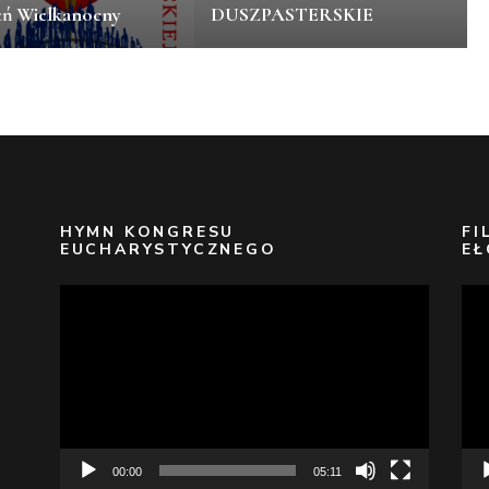
eń Wielkanocny
DUSZPASTERSKIE
HYMN KONGRESU
FI
EUCHARYSTYCZNEGO
EŁ
Odtwarzacz
Odt
video
vid
00:00
05:11