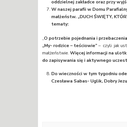
oddzielnej zakładce oraz przy wyjśc
W naszej parafii w Domu Parafialn
małżeństw. „DUCH ŚWIĘTY, KTÓ
tematy:
„
O potrzebie pojednania i przebaczeni
„My- rodzice – teściowie”
– czyli jak us
małżeństwie.
Więcej informacji na ulo
do zapisywania się i aktywnego uczes
Do wieczności w tym tygodniu odes
Czesława Sabas- Uglik, Dobry J
Nawigacja