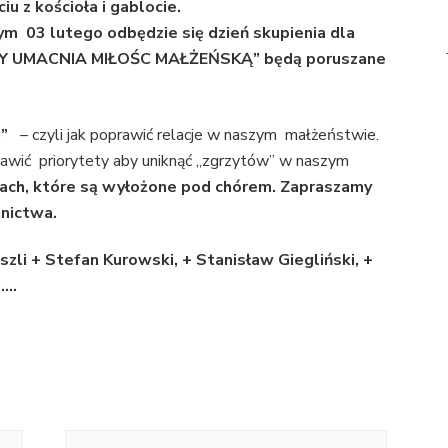
iu z kościoła i gablocie.
ym 03 lutego odbędzie się dzień skupienia dla
RY UMACNIA MIŁOŚC MAŁŻEŃSKĄ” będą poruszane
a”
– czyli jak poprawić relacje w naszym małżeństwie.
tawić priorytety aby uniknąć „zgrzytów” w naszym
tkach, które są wyłożone pod chórem. Zapraszamy
tnictwa.
zli + Stefan Kurowski, + Stanisław Giegliński, +
ezu….