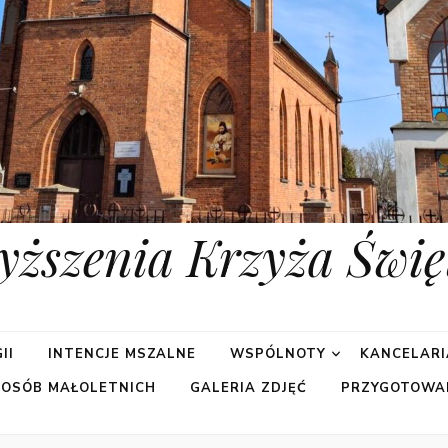
yższenia Krzyża Świę
II
INTENCJE MSZALNE
WSPÓLNOTY
KANCELARI
 OSÓB MAŁOLETNICH
GALERIA ZDJĘĆ
PRZYGOTOWA