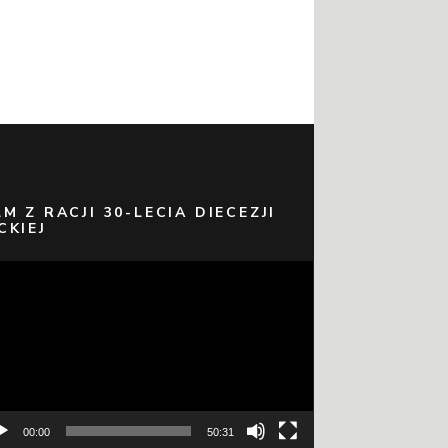
LM Z RACJI 30-LECIA DIECEZJI
CKIEJ
warzacz
eo
00:00
50:31