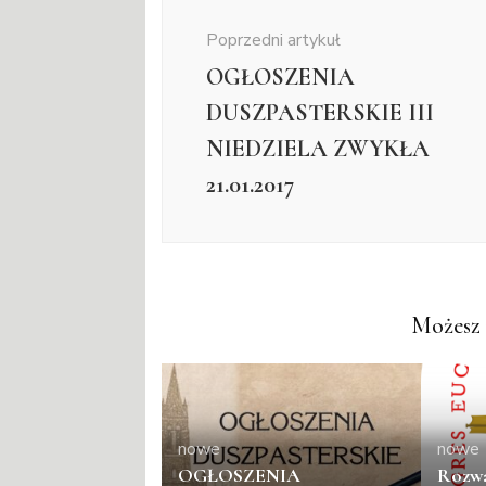
wpisu
Poprzedni artykuł
OGŁOSZENIA
DUSZPASTERSKIE III
NIEDZIELA ZWYKŁA
21.01.2017
Możesz 
nowe
nowe
OGŁOSZENIA
Rozwa