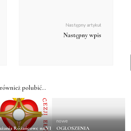
Następny artykuł
Następny wpis
również polubić…
nowe
żania Różańcowe na VI
OGŁOSZENIA