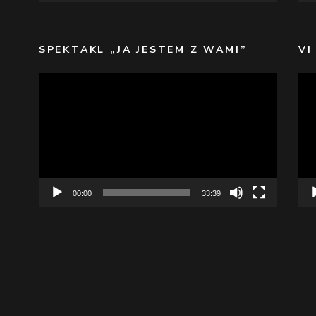
SPEKTAKL „JA JESTEM Z WAMI”
VI
Odtwarzacz
Odt
video
vid
00:00
33:39