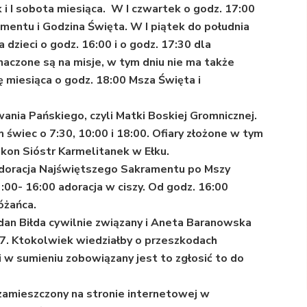
 i I sobota miesiąca. W I czwartek o godz. 17:00
entu i Godzina Święta. W I piątek do południa
 dzieci o godz. 16:00 i o godz. 17:30 dla
naczone są na misje, w tym dniu nie ma także
ę miesiąca o godz. 18:00 Msza Święta i
ania Pańskiego, czyli Matki Boskiej Gromnicznej.
wiec o 7:30, 10:00 i 18:00. Ofiary złożone w tym
akon Sióstr Karmelitanek w Ełku.
 adoracja Najświętszego Sakramentu po Mszy
3:00- 16:00 adoracja w ciszy. Od godz. 16:00
óżańca.
an Biłda cywilnie związany i Aneta Baranowska
/7. Ktokolwiek wiedziałby o przeszkodach
 w sumieniu zobowiązany jest to zgłosić to do
zamieszczony na stronie internetowej w