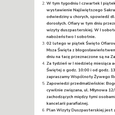
W tym tygodniu I czwartek I piątek
wystawienie Najświętszego Sakram
odwiedziny u chorych, spowiedź dla
dorosłych. Ofiary w tym dniu przez
wizyty duszpasterskiej. W I sobot
nabożeństwo I sobotnie.
02 lutego w piątek Święto Ofiarow
Msza Święta z błogosławieństwem ś
dniu na tacę przeznaczone są na Z
Za tydzień w I niedzielę miesiąca
Świętej o godz. 10:00 i od godz. 1
zapraszamy Wspólnoty Żywego R
Zapowiedzi przedmałżeńskie: Bogd
cywilnie związana, ul. Młynowa 12
zachodzących między tymi osobami
kancelarii parafialnej.
Plan Wizyty Duszpasterskiej jest 