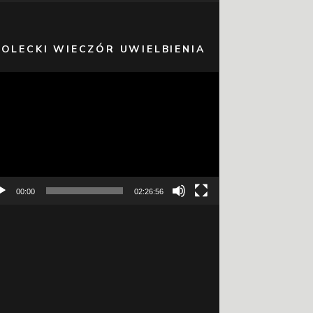
 OLECKI WIECZÓR UWIELBIENIA
warzacz
eo
00:00
02:26:56