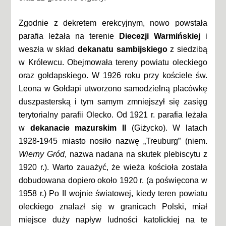
Zgodnie z dekretem erekcyjnym, nowo powstała
parafia leżała na terenie
Diecezji Warmińskiej
i
weszła w skład
dekanatu sambijskiego
z siedzibą
w Królewcu. Obejmowała tereny powiatu oleckiego
oraz gołdapskiego. W 1926 roku przy kościele św.
Leona w Gołdapi utworzono samodzielną placówkę
duszpasterską i tym samym zmniejszył się zasięg
terytorialny parafii Olecko. Od 1921 r. parafia leżała
w
dekanacie mazurskim II
(Giżycko). W latach
1928-1945 miasto nosiło nazwę „Treuburg” (niem.
Wierny Gród
, nazwa nadana na skutek plebiscytu z
1920 r.). Warto zauażyć, że wieża kościoła została
dobudowana dopiero około 1920 r. (a poświęcona w
1958 r.) Po II wojnie światowej, kiedy teren powiatu
oleckiego znalazł się w granicach Polski, miał
miejsce duży napływ ludności katolickiej na te