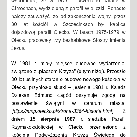
wspomnieć, że w 1977 r. utworzono parafię w
Cimochach, wydzieloną z parafii Wieliczki. Ponadto
należy zauważyć, że od zakończenia wojny, przez
30 lat kościół w Szczecinkach był kaplicą
dojazdową parafii Olecko. W latach 1975-1979 w
Olecku pracowały trzy bezhabitowe Siostry Imienia
Jezus.
W 1981 r. miały miejsce cudowne wydarzenia,
związane z „płaczem Krzyża” (o tym niżej). Przeszło
30 lat usilnych starań o budowę nowego kościoła w
Olecku przyniosło skutki – jesienią 1981 r. Ksiądz
Dziekan Edmund Łagód otrzymuje zgodę na
postawienie świątyni w centrum miasta.
[
https://nmp.olecko.pl/strona-3364-historia.html
] Z
dniem
15 sierpnia 1987 r.
siedzibę Parafii
Rzymskokatolickiej w Olecku przeniesiono z
kościoła Podwyższenia Krzyża Świętego do