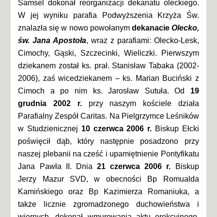
Samsel dokonał reorganizacji dekanatu oleckiego.
W jej wyniku parafia Podwyższenia Krzyża Św.
znalazła się w nowo powołanym
dekanacie
Olecko,
św. Jana Apostoła
, wraz z parafiami: Olecko-Lesk,
Cimochy, Gąski, Szczecinki, Wieliczki. Pierwszym
dziekanem został ks. prał. Stanisław Tabaka (2002-
2006), zaś wicedziekanem – ks. Marian Buciński z
Cimoch a po nim ks. Jarosław Sutuła. Od
19
grudnia 2002 r.
przy naszym kościele działa
Parafialny Zespół Caritas. Na Pielgrzymce Leśników
w Studzienicznej
10 czerwca 2006 r.
Biskup Ełcki
poświęcił dąb, który następnie posadzono przy
naszej plebanii na cześć i upamiętnienie Pontyfikatu
Jana Pawła II. Dnia
21 czerwca 2006 r.
Biskup
Jerzy Mazur SVD, w obecności Bp Romualda
Kamińskiego oraz Bp Kazimierza Romaniuka, a
także licznie zgromadzonego duchowieństwa i
wiernych, dokonał wmurowania aktu erekcyjnego,