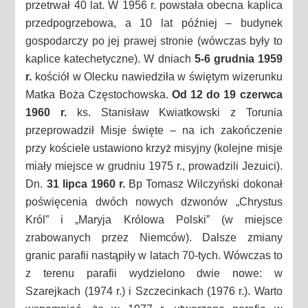
przetrwał 40 lat. W 1956 r. powstała obecna kaplica
przedpogrzebowa, a 10 lat później – budynek
gospodarczy po jej prawej stronie (wówczas były to
kaplice katechetyczne). W dniach
5-6 grudnia 1959
r.
kościół w Olecku nawiedziła w świętym wizerunku
Matka Boża Częstochowska.
Od 12 do 19 czerwca
1960 r.
ks. Stanisław Kwiatkowski z Torunia
przeprowadził Misje święte – na ich zakończenie
przy kościele ustawiono krzyż misyjny (kolejne misje
miały miejsce w grudniu 1975 r., prowadzili Jezuici).
Dn.
31 lipca 1960 r.
Bp Tomasz Wilczyński dokonał
poświęcenia dwóch nowych dzwonów „Chrystus
Król” i „Maryja Królowa Polski” (w miejsce
zrabowanych przez Niemców). Dalsze zmiany
granic parafii nastąpiły w latach 70-tych. Wówczas to
z terenu parafii wydzielono dwie nowe: w
Szarejkach (1974 r.) i Szczecinkach (1976 r.). Warto