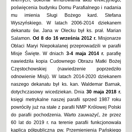
poświęcenia budynku Domu Parafialnego i nadania
mu imienia Sługi Bożego kard. Stefana
Wyszyńskiego. W latach 2006-2014 dziekanem
dekanatu św. Jana w Olecku był ks. prał. Marian
Salamon.
Od 8 do 16 września 2012 r.
Misjonarze
Oblaci Maryi Niepokalanej przeprowadzili w parafii
Misje Święte. W dniach
3-4 maja 2014 r.
parafię
nawiedziła kopia Cudownego Obrazu Matki Bożej
Częstochowskiej (nawiedzenie poprzedziło
odnowienie Misji). W latach 2014-2020 dziekanem
naszego dekanatu był ks. kan. Waldemar Barnak,
dotychczasowy wicedziekan. Dnia
30 maja 2018 r.
księgi metrykalne naszej parafii sprzed 1987 roku
powróciły już na stałe z parafii NMP Królowej Polski
do parafii pochodzenia. Warto zauważyć, że przez
60 lat do 2019 r. na terenie parafii funkcjonowała
kaplica półpubliczna pw. Przemienienia Pańskiego