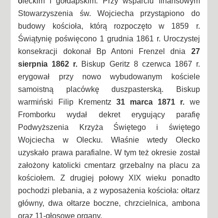
o
leckim i gołdapskim. Przy wsparciu finansowym
Stowarzyszenia św. Wojciecha przystąpiono do
budowy kościoła, którą rozpoczęto w 1859 r.
Świątynię poświęcono 1 grudnia 1861 r. Uroczystej
konsekracji dokonał Bp Antoni Frenzel dnia
27
sierpnia 1862 r.
Biskup Geritz 8 czerwca 1867 r.
erygował przy nowo wybudowanym kościele
samoistną placówkę duszpasterską. Biskup
warmiński Filip Krementz
31 marca 1871 r.
we
Fromborku wydał dekret erygujący parafię
Podwyższenia Krzyża Świętego i świętego
Wojciecha w Olecku. Właśnie wtedy Olecko
uzyskało prawa parafialne. W tym też okresie został
założony katolicki cmentarz grzebalny na placu za
kościołem. Z drugiej połowy XIX wieku ponadto
pochodzi plebania, a z wyposażenia kościoła: ołtarz
główny, dwa ołtarze boczne, chrzcielnica, ambona
oraz 11-głosowe organy.