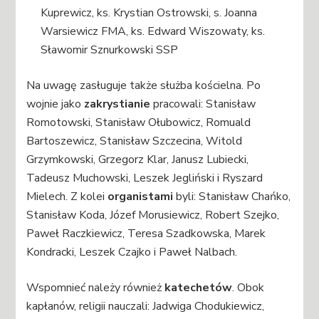
Kuprewicz, ks. Krystian Ostrowski, s. Joanna
Warsiewicz FMA, ks. Edward Wiszowaty, ks.
Sławomir Sznurkowski SSP
Na uwagę zasługuje także służba kościelna. Po
wojnie jako
zakrystianie
pracowali: Stanisław
Romotowski, Stanisław Ołubowicz, Romuald
Bartoszewicz, Stanisław Szczecina, Witold
Grzymkowski, Grzegorz Klar, Janusz Lubiecki,
Tadeusz Muchowski, Leszek Jegliński i Ryszard
Mielech. Z kolei
organistami
byli: Stanisław Chańko,
Stanisław Koda, Józef Morusiewicz, Robert Szejko,
Paweł Raczkiewicz, Teresa Szadkowska, Marek
Kondracki, Leszek Czajko i Paweł Nalbach.
Wspomnieć należy również
katechetów
. Obok
kapłanów, religii nauczali: Jadwiga Chodukiewicz,