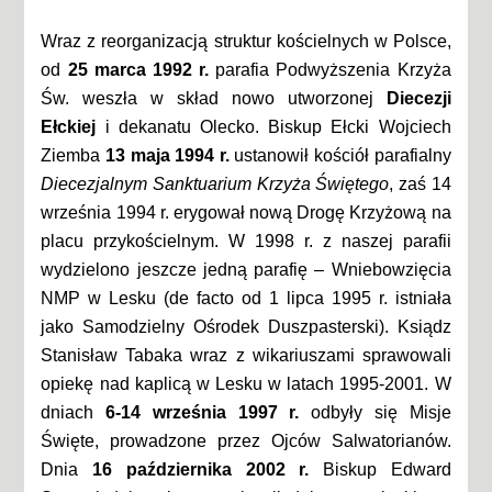
Wraz z reorganizacją struktur kościelnych w Polsce,
od
25 marca 1992 r.
parafia Podwyższenia Krzyża
Św. weszła w skład nowo utworzonej
Diecezji
Ełckiej
i dekanatu Olecko. Biskup Ełcki Wojciech
Ziemba
13 maja 1994 r.
ustanowił kościół parafialny
Diecezjalnym Sanktuarium Krzyża Świętego
, zaś 14
września 1994 r. erygował nową Drogę Krzyżową na
placu przykościelnym. W 1998 r. z naszej parafii
wydzielono jeszcze jedną parafię – Wniebowzięcia
NMP w Lesku (de facto od 1 lipca 1995 r. istniała
jako Samodzielny Ośrodek Duszpasterski). Ksiądz
Stanisław Tabaka wraz z wikariuszami sprawowali
opiekę nad kaplicą w Lesku w latach 1995-2001. W
dniach
6-14 września 1997 r.
odbyły się Misje
Święte, prowadzone przez Ojców Salwatorianów.
Dnia
16 października 2002 r.
Biskup Edward