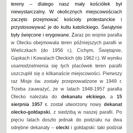
tereny – dlatego nasz mały kościółek był
niewystarczalny. W okolicznych miejscowościach
zaczęto przejmować kościoły protestanckie i
przystosowywać je do kultu katolickiego. Świątynie
były święcone i erygowane. Z
araz po wojnie parafia
w Olecku obejmowała teren późniejszych parafii w
Wieliczkach (do 1956 r.), Cichym, Świętajnie,
Gąskach i Kowalach Oleckich (do 1962 r.). W wyniku
usamodzielnienia się tych placówek teren parafii
uszczuplił się o kilkanaście miejscowości. Pierwszy
raz Misje św. zostały przeprowadzone w 1949 r.
Trzeba zauważyć, że w latach 1948-1957 parafia
Olecko należała do
dekanatu ełckiego
, a
15
sierpnia 1957 r.
został utworzony nowy
dekanat
olecko-gołdapski
, z siedzibą w naszej parafii. Po
pięciu latach doszło jednak do podziału na dwa
odrębne dekanaty –
olecki
i gołdapski: taki podział