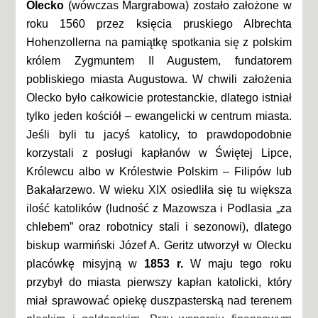
Olecko
(wówczas Margrabowa) zostało założone w
roku 1560 przez księcia pruskiego Albrechta
Hohenzollerna na pamiątkę spotkania się z polskim
królem Zygmuntem II Augustem, fundatorem
pobliskiego miasta Augustowa. W chwili założenia
Olecko było całkowicie protestanckie, dlatego istniał
tylko jeden kościół – ewangelicki w centrum miasta.
Jeśli byli tu jacyś katolicy, to prawdopodobnie
korzystali z posługi kapłanów w Świętej Lipce,
Królewcu albo w Królestwie Polskim – Filipów lub
Bakałarzewo. W wieku XIX osiedliła się tu większa
ilość katolików (ludność z Mazowsza i Podlasia „za
chlebem” oraz robotnicy stali i sezonowi), dlatego
biskup warmiński Józef A. Geritz utworzył w Olecku
placówkę misyjną w
1853 r.
W maju tego roku
przybył do miasta pierwszy kapłan katolicki, który
miał sprawować opiekę duszpasterską nad terenem