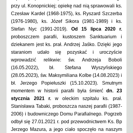
przy ul. Konopnickiej; opiekę nad nią sprawowali ks.
Czesław Kardel (1968-1975), ks. Ryszard Szczerba
(1976-1980), ks. Józef Sikora (1981-1989) i ks.
Stefan Nyc (1991-2019).
Od 15 lipca 2020 r.
proboszczem parafii, kustoszem Sanktuarium i
dziekanem jest ks. prał. Andrzej Jaśko. Dzięki jego
staraniom udało się pozyskać i uroczyście
wprowadzić relikwie: św. Andrzeja Boboli
(16.05.2022), bł. Stefana Wyszyńskiego
(28.05.2023), św. Maksymiliana Kolbe (14.08.2023) i
bł. Jerzego Popiełuszki (15.10.2023). Smutnym
momentem w historii parafii była śmierć
dn. 23
stycznia 2021 r.
w oleckim szpitalu ks. prał.
Stanisława Tabaki, proboszcza naszej parafii (1987-
2006) i budowniczego Domu Parafialnego. Pogrzeb
odbył się 27.01.2021 r. pod przewodnictwem Ks. Bp
Jerzego Mazura, a jego ciało spoczęło na naszym