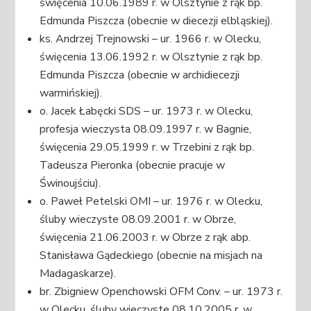
święcenia 10.06.1989 r. w Olsztynie z rąk bp.
Edmunda Piszcza (obecnie w diecezji elbląskiej).
ks. Andrzej Trejnowski – ur. 1966 r. w Olecku,
święcenia 13.06.1992 r. w Olsztynie z rąk bp.
Edmunda Piszcza (obecnie w archidiecezji
warmińskiej).
o. Jacek Łabęcki SDS – ur. 1973 r. w Olecku,
profesja wieczysta 08.09.1997 r. w Bagnie,
święcenia 29.05.1999 r. w Trzebini z rąk bp.
Tadeusza Pieronka (obecnie pracuje w
Świnoujściu).
o. Paweł Petelski OMI – ur. 1976 r. w Olecku,
śluby wieczyste 08.09.2001 r. w Obrze,
święcenia 21.06.2003 r. w Obrze z rąk abp.
Stanisława Gądeckiego (obecnie na misjach na
Madagaskarze).
br. Zbigniew Openchowski OFM Conv. – ur. 1973 r.
w Olecku, śluby wieczyste 08.10.2005 r. w