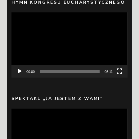
HYMN KONGRESU EUCHARYSTYCZNEGO
Odtwarzacz
video
00:00
05:11
SPEKTAKL „JA JESTEM Z WAMI”
Odtwarzacz
video