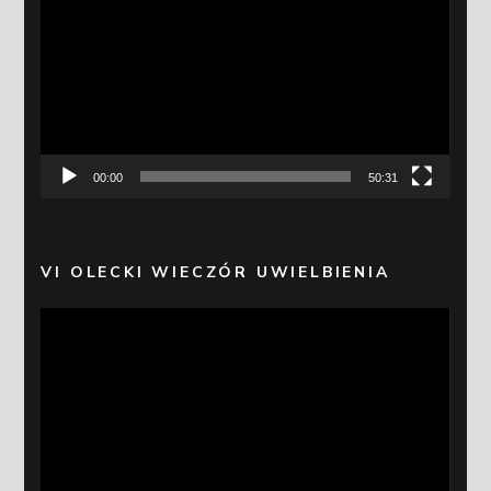
video
00:00
50:31
VI OLECKI WIECZÓR UWIELBIENIA
Odtwarzacz
video