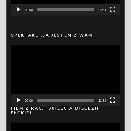
00:00
05:11
SPEKTAKL „JA JESTEM Z WAMI”
Odtwarzacz
video
00:00
33:39
FILM Z RACJI 30-LECIA DIECEZJI
EŁCKIEJ
Odtwarzacz