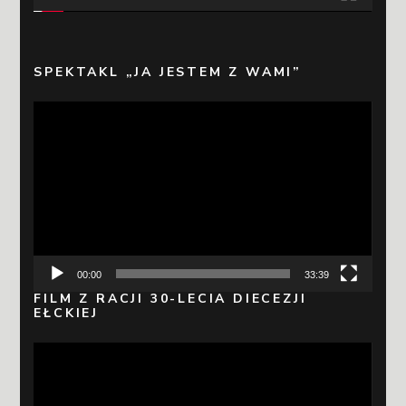
SPEKTAKL „JA JESTEM Z WAMI”
Odtwarzacz
video
00:00
33:39
FILM Z RACJI 30-LECIA DIECEZJI
EŁCKIEJ
Odtwarzacz
video