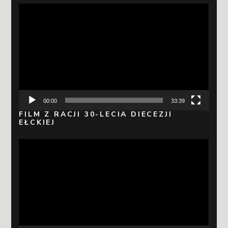
Odtwarzacz
video
00:00
33:39
FILM Z RACJI 30-LECIA DIECEZJI
EŁCKIEJ
Odtwarzacz
video