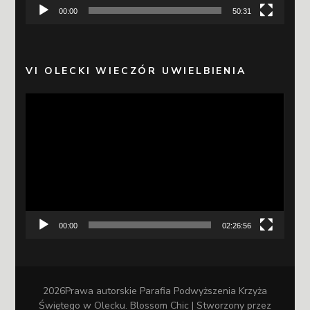
00:00
50:31
VI OLECKI WIECZÓR UWIELBIENIA
Odtwarzacz
video
00:00
02:26:56
2026Prawa autorskie
Parafia Podwyższenia Krzyża
Świętego w Olecku
.
Blossom Chic | Stworzony przez