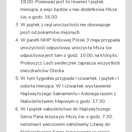
18.00. Ponieważ jest to również I piątek
miesiąca, a więc będzie u nas dodatkowa Msza
św. o godz. 16.00.
W piątek z racji uroczystości nie obowiązuje
post od pokarmów mięsnych.
W parafii NMP Królowej Polski 3 maja przypada
uroczystość odpustowa, uroczysta Msza św.
odpustowa jest tam o godz. 10.00, na którą ks.
Proboszcz Lech serdecznie zaprasza wszystkich
mieszkańców Olecka.
W tym tygodniu przypada I czwartek, I piątek i I
sobota miesiąca. W I czwartek wystawienie
Najświętszego Sakramentu i Adoracja razem z
Nabożeństwem Majowym o godz. 17.30.
W I piątek nabożeństwo do Najświętszego
Serca Pana Jezusa po Mszy św. o godz. 7.30,
natomiast wieczorem odmówimy Litanię do
Najświętszego Serca Jezusowego w czasie