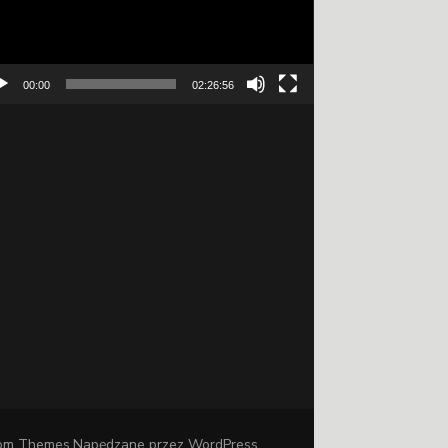
00:00
02:26:56
om Themes
.Napędzane przez
WordPress
.