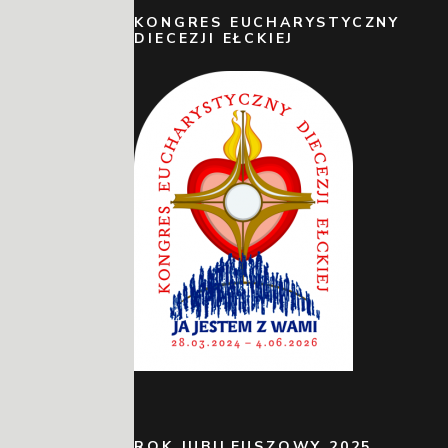
KONGRES EUCHARYSTYCZNY
DIECEZJI EŁCKIEJ
ROK JUBILEUSZOWY 2025