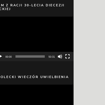
LM Z RACJI 30-LECIA DIECEZJI
CKIEJ
warzacz
eo
00:00
50:31
 OLECKI WIECZÓR UWIELBIENIA
warzacz
eo