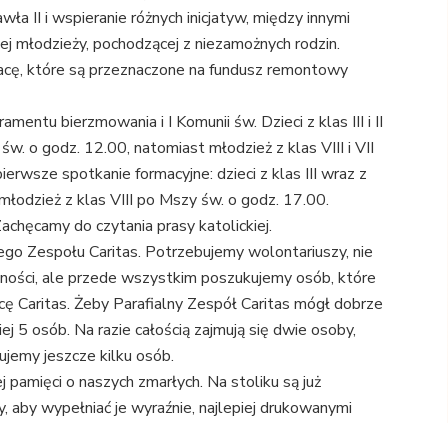
ła II i wspieranie różnych inicjatyw, między innymi
ej młodzieży, pochodzącej z niezamożnych rodzin.
 tacę, które są przeznaczone na fundusz remontowy
ntu bierzmowania i I Komunii św. Dzieci z klas III i II
w. o godz. 12.00, natomiast młodzież z klas VIII i VII
ierwsze spotkanie formacyjne: dzieci z klas III wraz z
młodzież z klas VIII po Mszy św. o godz. 17.00.
achęcamy do czytania prasy katolickiej.
go Zespołu Caritas. Potrzebujemy wolontariuszy, nie
ności, ale przede wszystkim poszukujemy osób, które
cę Caritas. Żeby Parafialny Zespół Caritas mógł dobrze
j 5 osób. Na razie całością zajmują się dwie osoby,
bujemy jeszcze kilku osób.
ej pamięci o naszych zmarłych. Na stoliku są już
, aby wypełniać je wyraźnie, najlepiej drukowanymi