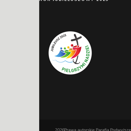
2026Prawa autorskie
Parafia Podwyższe