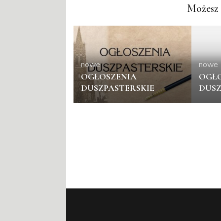
Możesz 
nowe
nowe
OGŁOSZENIA
OGŁO
DUSZPASTERSKIE
DUSZ