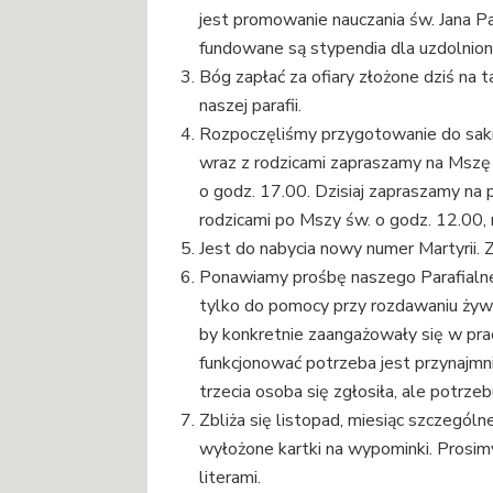
jest promowanie nauczania św. Jana Paw
fundowane są stypendia dla uzdolnion
Bóg zapłać za ofiary złożone dziś na
naszej parafii.
Rozpoczęliśmy przygotowanie do sakrame
wraz z rodzicami zapraszamy na Mszę ś
o godz. 17.00. Dzisiaj zapraszamy na p
rodzicami po Mszy św. o godz. 12.00, 
Jest do nabycia nowy numer Martyrii. Z
Ponawiamy prośbę naszego Parafialne
tylko do pomocy przy rozdawaniu żyw
by konkretnie zaangażowały się w pra
funkcjonować potrzeba jest przynajmnie
trzecia osoba się zgłosiła, ale potrze
Zbliża się listopad, miesiąc szczególn
wyłożone kartki na wypominki. Prosimy
literami.