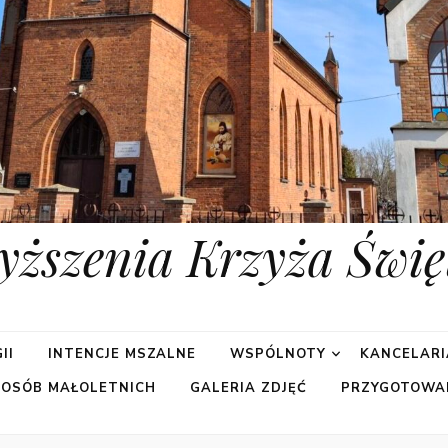
yższenia Krzyża Świę
II
INTENCJE MSZALNE
WSPÓLNOTY
KANCELARI
 OSÓB MAŁOLETNICH
GALERIA ZDJĘĆ
PRZYGOTOWA