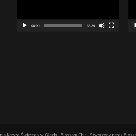
00:00
33:39
nia Krzyża Świętego w Olecku
.
Blossom Chic | Stworzony przez
Bloss