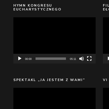
HYMN KONGRESU
FI
EUCHARYSTYCZNEGO
EŁ
Odtwarzacz
Odt
video
vid
00:00
05:11
SPEKTAKL „JA JESTEM Z WAMI”
VI
Odtwarzacz
Odt
video
vid