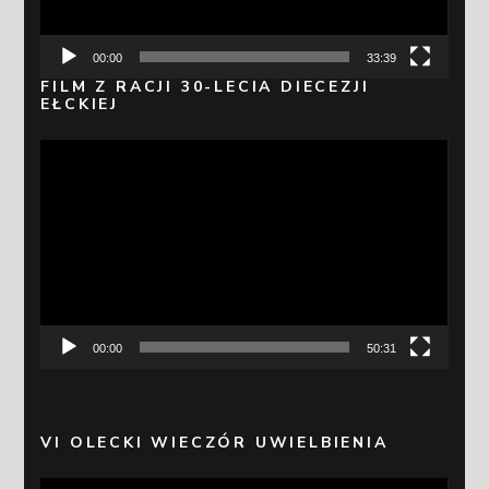
00:00
33:39
FILM Z RACJI 30-LECIA DIECEZJI
EŁCKIEJ
Odtwarzacz
video
00:00
50:31
VI OLECKI WIECZÓR UWIELBIENIA