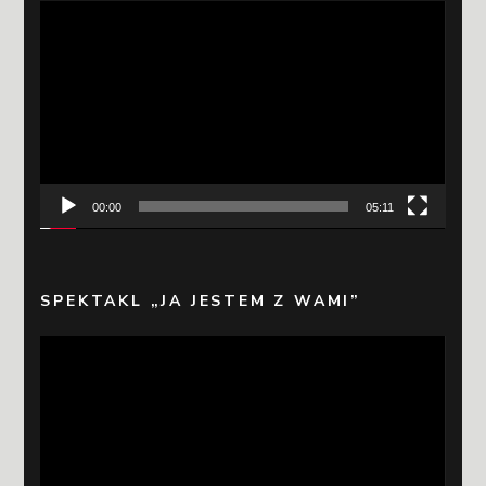
Odtwarzacz
video
00:00
05:11
SPEKTAKL „JA JESTEM Z WAMI”
Odtwarzacz
video