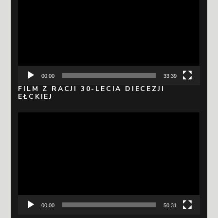
video
00:00
33:39
FILM Z RACJI 30-LECIA DIECEZJI
EŁCKIEJ
Odtwarzacz
video
00:00
50:31