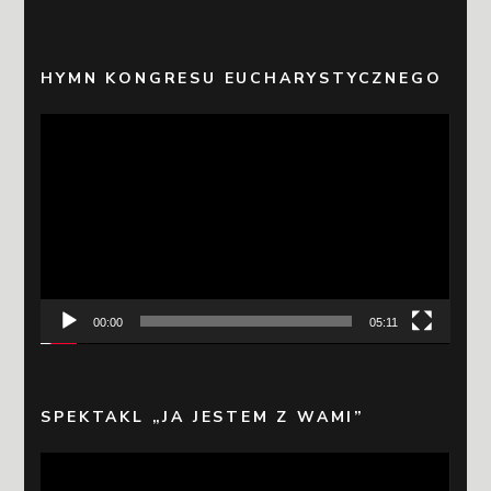
HYMN KONGRESU EUCHARYSTYCZNEGO
Odtwarzacz
video
00:00
05:11
SPEKTAKL „JA JESTEM Z WAMI”
Odtwarzacz