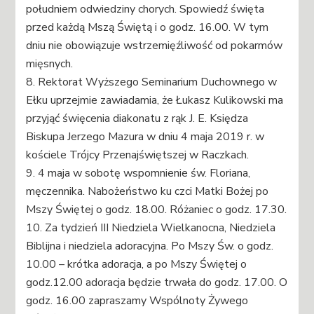
południem odwiedziny chorych. Spowiedź święta
przed każdą Mszą Świętą i o godz. 16.00. W tym
dniu nie obowiązuje wstrzemięźliwość od pokarmów
mięsnych.
8. Rektorat Wyższego Seminarium Duchownego w
Ełku uprzejmie zawiadamia, że Łukasz Kulikowski ma
przyjąć święcenia diakonatu z rąk J. E. Księdza
Biskupa Jerzego Mazura w dniu 4 maja 2019 r. w
kościele Trójcy Przenajświętszej w Raczkach.
9. 4 maja w sobotę wspomnienie św. Floriana,
męczennika. Nabożeństwo ku czci Matki Bożej po
Mszy Świętej o godz. 18.00. Różaniec o godz. 17.30.
10. Za tydzień III Niedziela Wielkanocna, Niedziela
Biblijna i niedziela adoracyjna. Po Mszy Św. o godz.
10.00 – krótka adoracja, a po Mszy Świętej o
godz.12.00 adoracja będzie trwała do godz. 17.00. O
godz. 16.00 zapraszamy Wspólnoty Żywego