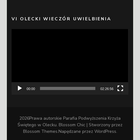
VI OLECKI WIECZÓR UWIELBIENIA
Odtwarzacz
video
00:00
02:26:56
2026Prawa autorskie
Parafia Podwyższenia Krzyża
Świętego w Olecku
.
Blossom Chic | Stworzony przez
Blossom Themes
.Napędzane przez
WordPress
.