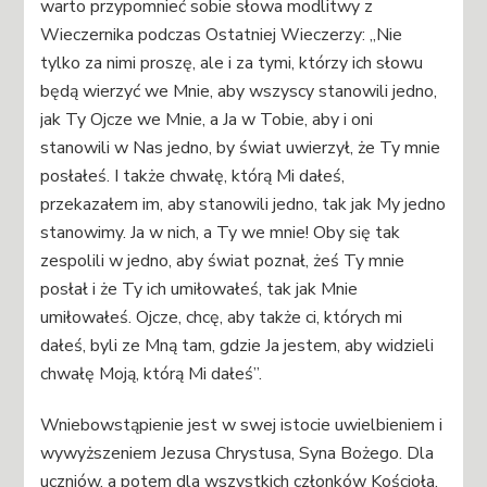
warto przypomnieć sobie słowa modlitwy z
Wieczernika podczas Ostatniej Wieczerzy: „Nie
tylko za nimi proszę, ale i za tymi, którzy ich słowu
będą wierzyć we Mnie, aby wszyscy stanowili jedno,
jak Ty Ojcze we Mnie, a Ja w Tobie, aby i oni
stanowili w Nas jedno, by świat uwierzył, że Ty mnie
posłałeś. I także chwałę, którą Mi dałeś,
przekazałem im, aby stanowili jedno, tak jak My jedno
stanowimy. Ja w nich, a Ty we mnie! Oby się tak
zespolili w jedno, aby świat poznał, żeś Ty mnie
posłał i że Ty ich umiłowałeś, tak jak Mnie
umiłowałeś. Ojcze, chcę, aby także ci, których mi
dałeś, byli ze Mną tam, gdzie Ja jestem, aby widzieli
chwałę Moją, którą Mi dałeś”.
Wniebowstąpienie jest w swej istocie uwielbieniem i
wywyższeniem Jezusa Chrystusa, Syna Bożego. Dla
uczniów, a potem dla wszystkich członków Kościoła,