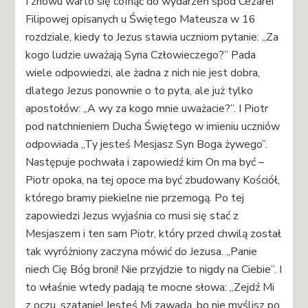
I znowu warto się cofnąć do wydarzeń spod Cezarei
Filipowej opisanych u Świętego Mateusza w 16
rozdziale, kiedy to Jezus stawia uczniom pytanie: „Za
kogo ludzie uważają Syna Człowieczego?” Pada
wiele odpowiedzi, ale żadna z nich nie jest dobra,
dlatego Jezus ponownie o to pyta, ale już tylko
apostołów: „A wy za kogo mnie uważacie?”. I Piotr
pod natchnieniem Ducha Świętego w imieniu uczniów
odpowiada „Ty jesteś Mesjasz Syn Boga żywego”.
Następuje pochwała i zapowiedź kim On ma być –
Piotr opoka, na tej opoce ma być zbudowany Kościół,
którego bramy piekielne nie przemogą. Po tej
zapowiedzi Jezus wyjaśnia co musi się stać z
Mesjaszem i ten sam Piotr, który przed chwilą został
tak wyróżniony zaczyna mówić do Jezusa. „Panie
niech Cię Bóg broni! Nie przyjdzie to nigdy na Ciebie”. I
to właśnie wtedy padają te mocne słowa: „Zejdź Mi
z oczu, szatanie! Jesteś Mi zawadą, bo nie myślisz po