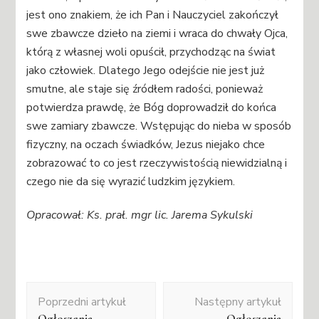
jest ono znakiem, że ich Pan i Nauczyciel zakończył
swe zbawcze dzieło na ziemi i wraca do chwały Ojca,
którą z własnej woli opuścił, przychodząc na świat
jako człowiek. Dlatego Jego odejście nie jest już
smutne, ale staje się źródłem radości, ponieważ
potwierdza prawdę, że Bóg doprowadził do końca
swe zamiary zbawcze. Wstępując do nieba w sposób
fizyczny, na oczach świadków, Jezus niejako chce
zobrazować to co jest rzeczywistością niewidzialną i
czego nie da się wyrazić ludzkim językiem.
Opracował: Ks. prał. mgr lic. Jarema Sykulski
Nawigacja
Poprzedni artykuł
Następny artykuł
wpisu
Ogłoszenia
Ogłoszenia