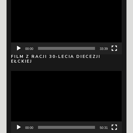
video
00:00
33:39
FILM Z RACJI 30-LECIA DIECEZJI
EŁCKIEJ
Odtwarzacz
video
00:00
50:31