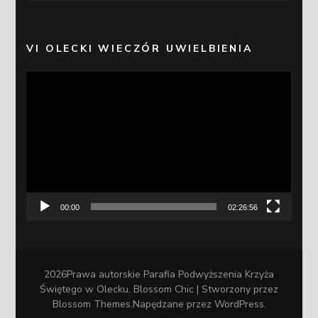
VI OLECKI WIECZÓR UWIELBIENIA
Odtwarzacz
video
00:00
02:26:56
2026Prawa autorskie
Parafia Podwyższenia Krzyża
Świętego w Olecku
.
Blossom Chic | Stworzony przez
Blossom Themes
.Napędzane przez
WordPress
.