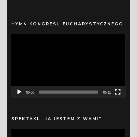
HYMN KONGRESU EUCHARYSTYCZNEGO
Odtwarzacz
video
00:00
05:11
SPEKTAKL „JA JESTEM Z WAMI”
Odtwarzacz