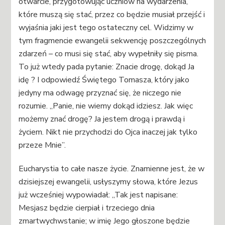
otwarcie, przygotowując uczniów na wydarzenia,
które muszą się stać, przez co będzie musiał przejść i
wyjaśnia jaki jest tego ostateczny cel. Widzimy w
tym fragmencie ewangelii sekwencję poszczególnych
zdarzeń – co musi się stać, aby wypełniły się pisma.
To już wtedy pada pytanie: Znacie drogę, dokąd Ja
idę ? I odpowiedź Świętego Tomasza, który jako
jedyny ma odwagę przyznać się, że niczego nie
rozumie. „Panie, nie wiemy dokąd idziesz. Jak więc
możemy znać drogę? Ja jestem drogą i prawdą i
życiem. Nikt nie przychodzi do Ojca inaczej jak tylko
przeze Mnie”.
Eucharystia to całe nasze życie. Znamienne jest, że w
dzisiejszej ewangelii, usłyszymy słowa, które Jezus
już wcześniej wypowiadał: „Tak jest napisane:
Mesjasz będzie cierpiał i trzeciego dnia
zmartwychwstanie; w imię Jego głoszone będzie