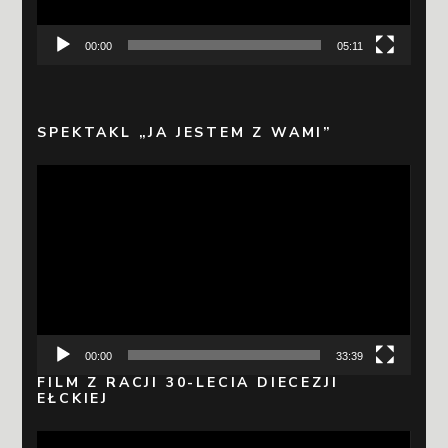
00:00
05:11
SPEKTAKL „JA JESTEM Z WAMI”
Odtwarzacz
video
00:00
33:39
FILM Z RACJI 30-LECIA DIECEZJI
EŁCKIEJ
Odtwarzacz