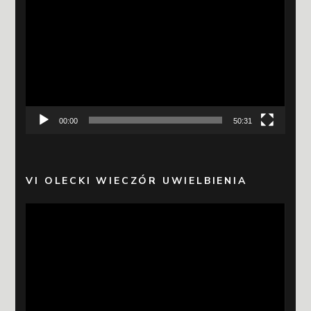
video
00:00
50:31
VI OLECKI WIECZÓR UWIELBIENIA
Odtwarzacz
video