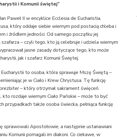
arystii i Komunii świętej”
 Jan Paweł II w encyklice Ecclesia de Eucharistia.
usa, który oddaje siebie wiernym pod postacią chleba i
em i źródłem jedności. Od samego początku jej
zafarza – czyli tego, kto ją celebruje i udziela wiernym
 wypracował jasne zasady dotyczące tego, kto może
arystii, jak i szafarz Komunii Świętej.
z Eucharystii to osoba, która sprawuje Mszę Świętą –
rzemieniając je w Ciało i Krew Chrystusa. Tę funkcję
 prezbiter – który otrzymał sakrament święceń.
, kto rozdaje wiernym Ciało Pańskie – może to być
ych przypadkach także osoba świecka, pełniąca funkcję
ę sprawowali Apostołowie, a następnie ustanawiani
laniu Komunii pomagali im diakoni. Co ciekawe, w