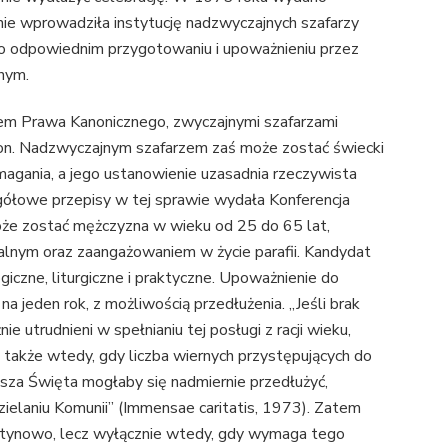
lnie wprowadziła instytucję nadzwyczajnych szafarzy
, po odpowiednim przygotowaniu i upoważnieniu przez
rnym.
em Prawa Kanonicznego, zwyczajnymi szafarzami
iakon. Nadzwyczajnym szafarzem zaś może zostać świecki
agania, a jego ustanowienie uzasadnia rzeczywista
ółowe przepisy w tej sprawie wydała Konferencja
że zostać mężczyzna w wieku od 25 do 65 lat,
oralnym oraz zaangażowaniem w życie parafii. Kandydat
iczne, liturgiczne i praktyczne. Upoważnienie do
na jeden rok, z możliwością przedłużenia. „Jeśli brak
ie utrudnieni w spełnianiu tej posługi z racji wieku,
a także wtedy, gdy liczba wiernych przystępujących do
Msza Święta mogłaby się nadmiernie przedłużyć,
elaniu Komunii” (Immensae caritatis, 1973). Zatem
i rutynowo, lecz wyłącznie wtedy, gdy wymaga tego