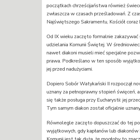
początkach chrześcijaństwa również świec
zwłaszcza w czasach prześladowań. Z czas
Najświętszego Sakramentu, Kościół coraz b
Od IX wieku zaczęto formalnie zakazywać 
udzielania Komunii Świętej. W średniowiec
nawet diakoni musieli mieć specjalne pozw
prawa. Podkreślano w ten sposób wyjątkow
jej przed nadużyciami.
Dopiero Sobór Watykański II rozpoczął now
uznany za pełnoprawny stopień święceń, a
się także posługa przy Eucharystii: jej pr
Tym samym diakon został oficjalnie uznany
Równolegle zaczęto dopuszczać do tej pos
wyjątkowych, gdy kapłanów lub diakonów br
Komunii jest tak duża, że mogłoby to zna