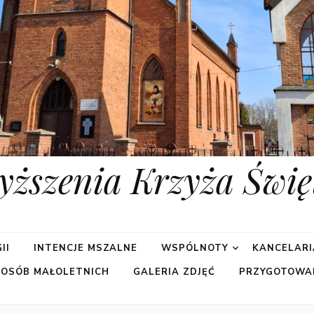
yższenia Krzyża Świę
II
INTENCJE MSZALNE
WSPÓLNOTY
KANCELARI
 OSÓB MAŁOLETNICH
GALERIA ZDJĘĆ
PRZYGOTOWA