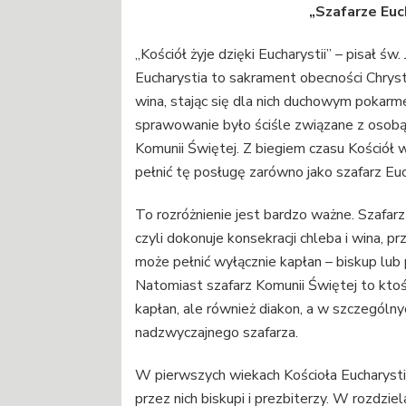
„Szafarze Euch
„Kościół żyje dzięki Eucharystii” – pisał św.
Eucharystia to sakrament obecności Chryst
wina, stając się dla nich duchowym pokarm
sprawowanie było ściśle związane z osobą s
Komunii Świętej. Z biegiem czasu Kościół
pełnić tę posługę zarówno jako szafarz Euch
To rozróżnienie jest bardzo ważne. Szafar
czyli dokonuje konsekracji chleba i wina, p
może pełnić wyłącznie kapłan – biskup lub
Natomiast szafarz Komunii Świętej to ktoś
kapłan, ale również diakon, a w szczególn
nadzwyczajnego szafarza.
W pierwszych wiekach Kościoła Eucharysti
przez nich biskupi i prezbiterzy. W rozdzie