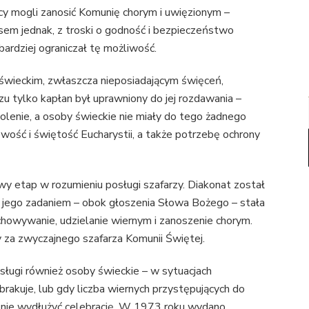
cy mogli zanosić Komunię chorym i uwięzionym –
em jednak, z troski o godność i bezpieczeństwo
ardziej ograniczał tę możliwość.
świeckim, zwłaszcza nieposiadającym święceń,
zu tylko kapłan był uprawniony do jej rozdawania –
olenie, a osoby świeckie nie miały do tego żadnego
ość i świętość Eucharystii, a także potrzebę ochrony
y etap w rozumieniu posługi szafarzy. Diakonat został
 jego zadaniem – obok głoszenia Słowa Bożego – stała
zechowywanie, udzielanie wiernym i zanoszenie chorym.
 za zwyczajnego szafarza Komunii Świętej.
ługi również osoby świeckie – w sytuacjach
akuje, lub gdy liczba wiernych przystępujących do
cznie wydłużyć celebrację. W 1973 roku wydano