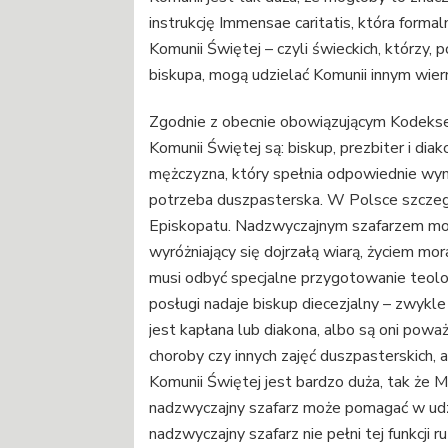
instrukcję Immensae caritatis, która forma
Komunii Świętej – czyli świeckich, którzy
biskupa, mogą udzielać Komunii innym wie
Zgodnie z obecnie obowiązującym Kodeks
Komunii Świętej są: biskup, prezbiter i d
mężczyzna, który spełnia odpowiednie wym
potrzeba duszpasterska. W Polsce szczeg
Episkopatu. Nadzwyczajnym szafarzem mo
wyróżniający się dojrzałą wiarą, życiem m
musi odbyć specjalne przygotowanie teolog
posługi nadaje biskup diecezjalny – zwykle 
jest kapłana lub diakona, albo są oni poważn
choroby czy innych zajęć duszpasterskich, 
Komunii Świętej jest bardzo duża, tak że 
nadzwyczajny szafarz może pomagać w udzi
nadzwyczajny szafarz nie pełni tej funkcj