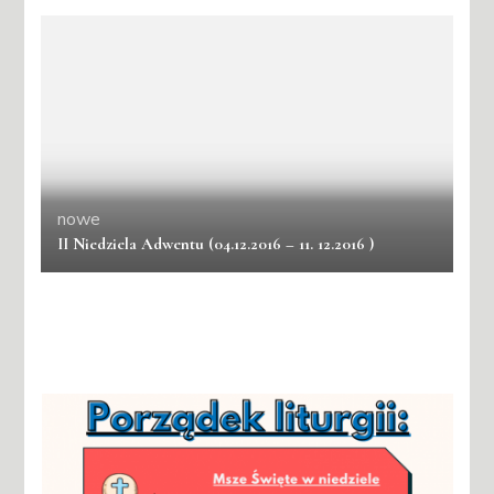
nowe
II Niedziela Adwentu (04.12.2016 – 11. 12.2016 )