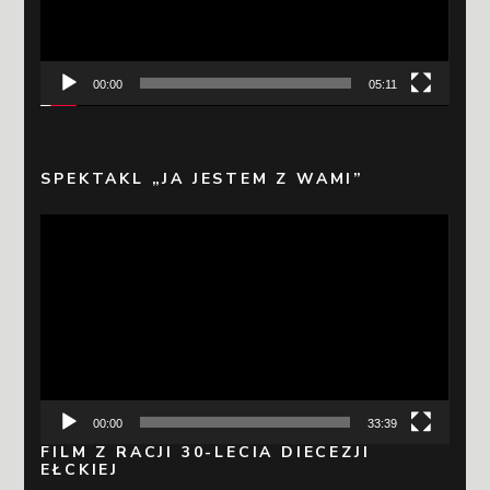
00:00
05:11
SPEKTAKL „JA JESTEM Z WAMI”
Odtwarzacz
video
00:00
33:39
FILM Z RACJI 30-LECIA DIECEZJI
EŁCKIEJ