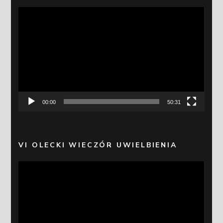
Odtwarzacz
video
00:00
50:31
VI OLECKI WIECZÓR UWIELBIENIA
Odtwarzacz
video