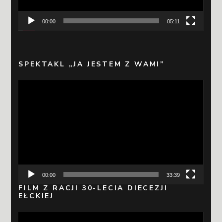
00:00
05:11
SPEKTAKL „JA JESTEM Z WAMI”
Odtwarzacz
video
00:00
33:39
FILM Z RACJI 30-LECIA DIECEZJI
EŁCKIEJ
Odtwarzacz