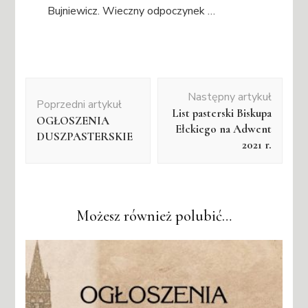
Bujniewicz. Wieczny odpoczynek …
Nawigacja
Następny artykuł
wpisu
Poprzedni artykuł
List pasterski Biskupa
OGŁOSZENIA
Ełckiego na Adwent
DUSZPASTERSKIE
2021 r.
Możesz również polubić…