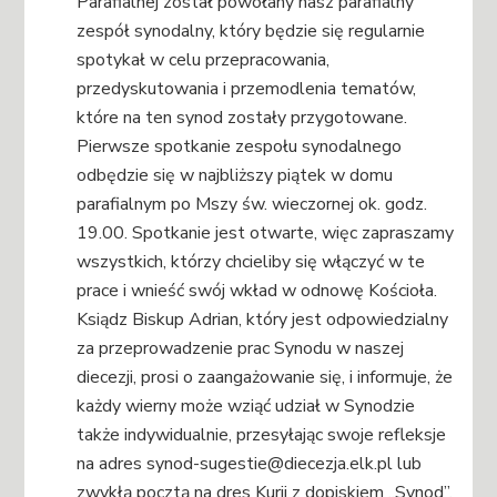
Parafialnej został powołany nasz parafialny
zespół synodalny, który będzie się regularnie
spotykał w celu przepracowania,
przedyskutowania i przemodlenia tematów,
które na ten synod zostały przygotowane.
Pierwsze spotkanie zespołu synodalnego
odbędzie się w najbliższy piątek w domu
parafialnym po Mszy św. wieczornej ok. godz.
19.00. Spotkanie jest otwarte, więc zapraszamy
wszystkich, którzy chcieliby się włączyć w te
prace i wnieść swój wkład w odnowę Kościoła.
Ksiądz Biskup Adrian, który jest odpowiedzialny
za przeprowadzenie prac Synodu w naszej
diecezji, prosi o zaangażowanie się, i informuje, że
każdy wierny może wziąć udział w Synodzie
także indywidualnie, przesyłając swoje refleksje
na adres synod-sugestie@diecezja.elk.pl lub
zwykłą pocztą na dres Kurii z dopiskiem „Synod”.