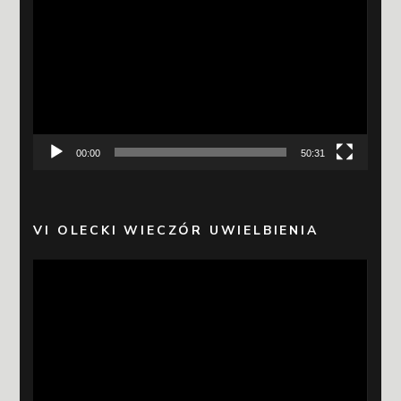
video
00:00
50:31
VI OLECKI WIECZÓR UWIELBIENIA
Odtwarzacz
video