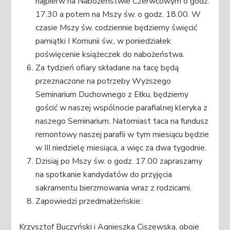
najpierw na Nabożeństwie Czerwcowym o godz.
17.30 a potem na Mszy św. o godz. 18.00. W
czasie Mszy św. codziennie będziemy święcić
pamiątki I Komunii św., w poniedziałek
poświęcenie książeczek do nabożeństwa.
Za tydzień ofiary składane na tacę będą
przeznaczone na potrzeby Wyższego
Seminarium Duchownego z Ełku, będziemy
gościć w naszej wspólnocie parafialnej kleryka z
naszego Seminarium. Natomiast taca na fundusz
remontowy naszej parafii w tym miesiącu będzie
w III niedzielę miesiąca, a więc za dwa tygodnie.
Dzisiaj po Mszy św. o godz. 17.00 zapraszamy
na spotkanie kandydatów do przyjęcia
sakramentu bierzmowania wraz z rodzicami.
Zapowiedzi przedmałżeńskie:
Krzysztof Buczyński i Agnieszka Ciszewska, oboje