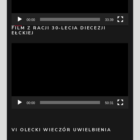
00:00
33:39
FILM Z RACJI 30-LECIA DIECEZJI
EŁCKIEJ
Odtwarzacz
video
00:00
50:31
VI OLECKI WIECZÓR UWIELBIENIA