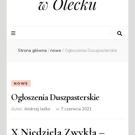
w Olecku
Strona główna
/
nowe
/
Ogłoszenia Duszpasterskie
NOWE
Ogłoszenia Duszpasterskie
Autor:
Andrzej Jaśko
w
7 czerwca 2021
X Niedziela Zwykła –