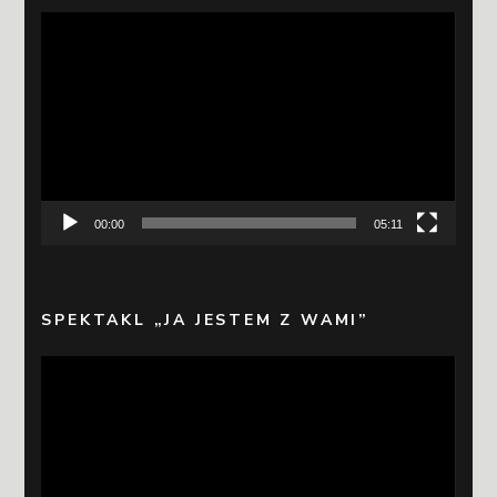
Odtwarzacz
video
00:00
05:11
SPEKTAKL „JA JESTEM Z WAMI”
Odtwarzacz
video