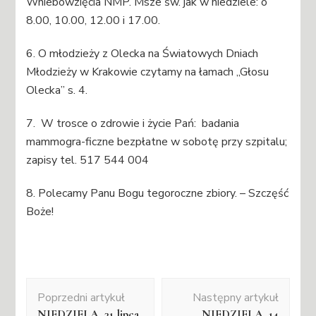
Wniebowzięcia NMP. Msze św. jak w niedziele: o
8.00, 10.00, 12.00 i 17.00.
6. O młodzieży z Olecka na Światowych Dniach
Młodzieży w Krakowie czytamy na łamach „Głosu
Olecka” s. 4.
7. W trosce o zdrowie i życie Pań: badania
mammogra-ficzne bezpłatne w sobotę przy szpitalu;
zapisy tel. 517 544 004
8. Polecamy Panu Bogu tegoroczne zbiory. – Szczęść
Boże!
Nawigacja
Poprzedni artykuł
Następny artykuł
wpisu
NIEDZIELA, 31 lipca
NIEDZIELA, 14