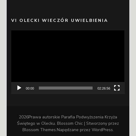
VI OLECKI WIECZÓR UWIELBIENIA
Odtwarzacz
video
00:00
02:26:56
2026Prawa autorskie
Parafia Podwyższenia Krzyża
Świętego w Olecku
.
Blossom Chic | Stworzony przez
Blossom Themes
.Napędzane przez
WordPress
.