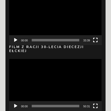
video
00:00
33:39
FILM Z RACJI 30-LECIA DIECEZJI
EŁCKIEJ
Odtwarzacz
video
00:00
50:31