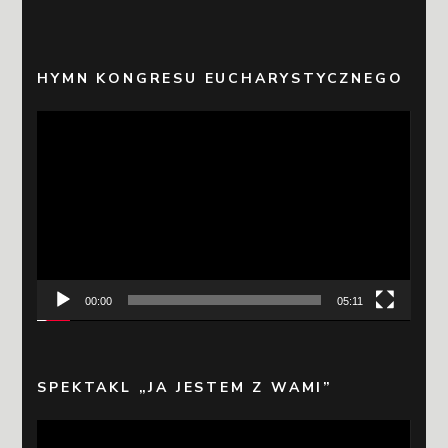
HYMN KONGRESU EUCHARYSTYCZNEGO
Odtwarzacz
video
00:00
05:11
SPEKTAKL „JA JESTEM Z WAMI”
Odtwarzacz