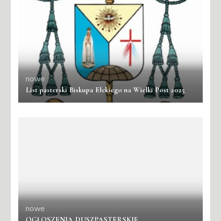
nowe
List pasterski Biskupa Ełckiego na Wielki Post 2025
nowe
OGŁOSZENIA DUSZPASTERSKIE