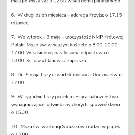
maja po Mszy św. o 12.00 w sali domu parafialnego.
6. W drugi dzień miesiąca – adoracja Krzyża; o 17.15
różaniec.
7. We wtorek – 3 maja – uroczystość NMP Królowej
Polski. Msze św. w naszym kościele o 8.00, 10.00 i
17.00. W sąsiedniej parafii suma odpustowa o
13.00. Ks. prałat Janowicz zaprasza.
8. Dn. 5 maja I-szy czwartek miesiaca: Godzina św. o
17.00.
9. W tygodniu I-szy piatek miesiąca: nabożeństwa
wynagradzające, odwiedziny chorych; spowieź dzieci
o 15.30.
10. Msza św. w intencji Strażaków i rodzin w piątek
o 13.00.