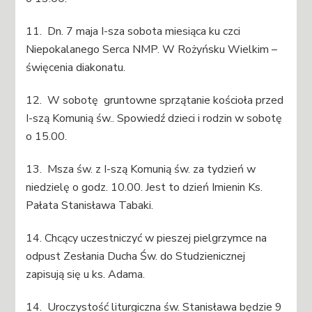
11. Dn. 7 maja I-sza sobota miesiąca ku czci
Niepokalanego Serca NMP. W Rożyńsku Wielkim –
święcenia diakonatu.
12. W sobotę gruntowne sprzątanie kościoła przed
I-szą Komunią św.. Spowiedź dzieci i rodzin w sobotę
o 15.00.
13. Msza św. z I-szą Komunią św. za tydzień w
niedzielę o godz. 10.00. Jest to dzień Imienin Ks.
Pałata Stanisława Tabaki.
14. Chcący uczestniczyć w pieszej pielgrzymce na
odpust Zesłania Ducha Św. do Studzienicznej
zapisują się u ks. Adama.
14. Uroczystość liturgiczna św. Stanisława będzie 9