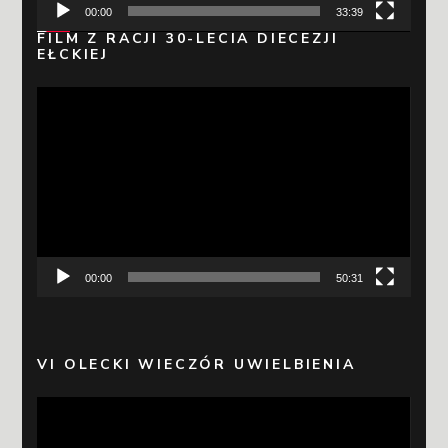
00:00
33:39
FILM Z RACJI 30-LECIA DIECEZJI
EŁCKIEJ
Odtwarzacz
video
00:00
50:31
VI OLECKI WIECZÓR UWIELBIENIA
Odtwarzacz
video