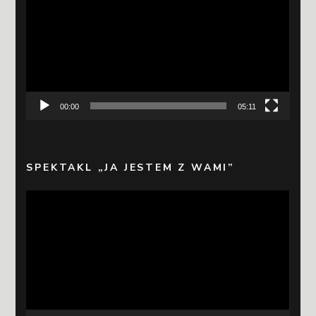
00:00
05:11
SPEKTAKL „JA JESTEM Z WAMI”
Odtwarzacz
video