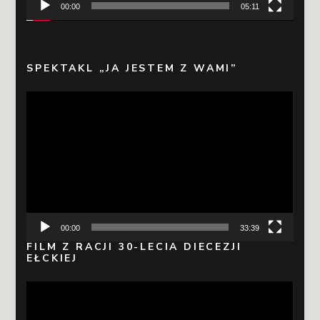
00:00
05:11
SPEKTAKL „JA JESTEM Z WAMI”
Odtwarzacz
video
00:00
33:39
FILM Z RACJI 30-LECIA DIECEZJI
EŁCKIEJ
Odtwarzacz
video