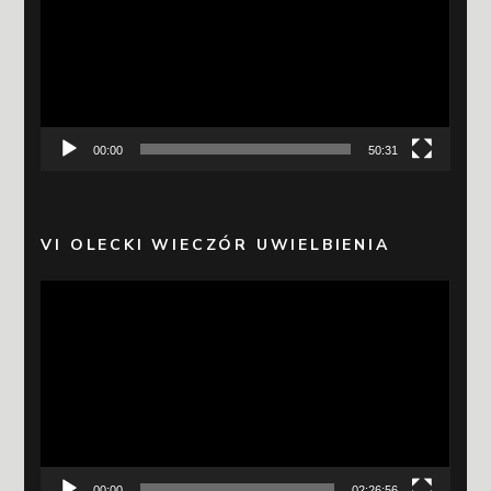
00:00
50:31
VI OLECKI WIECZÓR UWIELBIENIA
Odtwarzacz
video
00:00
02:26:56