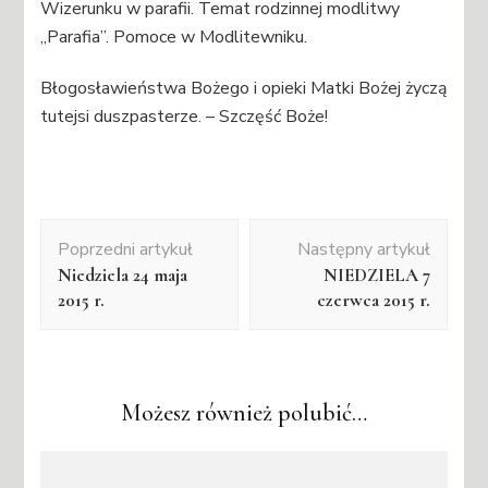
Wizerunku w parafii. Temat rodzinnej modlitwy
„Parafia”. Pomoce w Modlitewniku.
Błogosławieństwa Bożego i opieki Matki Bożej życzą
tutejsi duszpasterze. – Szczęść Boże!
Nawigacja
Poprzedni artykuł
Następny artykuł
wpisu
Niedziela 24 maja
NIEDZIELA 7
2015 r.
czerwca 2015 r.
Możesz również polubić…