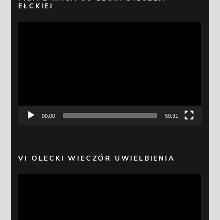
EŁCKIEJ
Odtwarzacz
video
00:00
50:31
VI OLECKI WIECZÓR UWIELBIENIA
Odtwarzacz
video