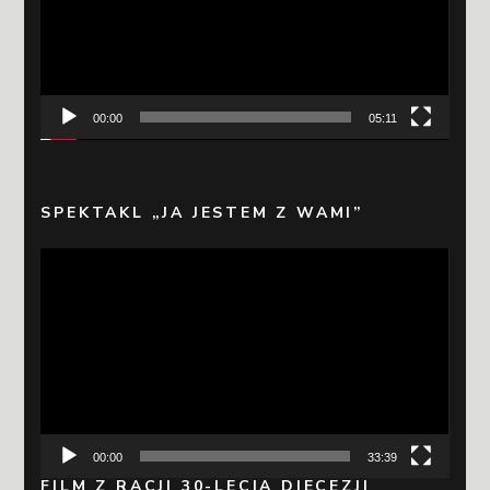
00:00
05:11
SPEKTAKL „JA JESTEM Z WAMI”
Odtwarzacz
video
00:00
33:39
FILM Z RACJI 30-LECIA DIECEZJI