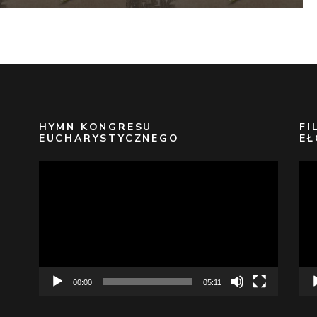
HYMN KONGRESU
FI
EUCHARYSTYCZNEGO
EŁ
Odtwarzacz
Odt
video
vid
00:00
05:11