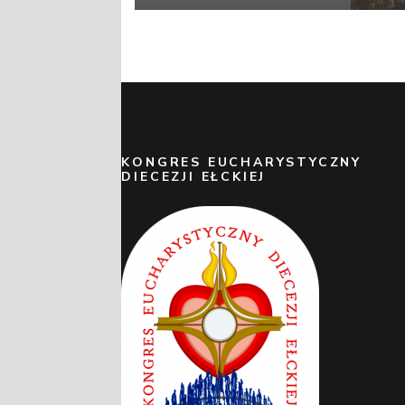
KONGRES EUCHARYSTYCZNY
DIECEZJI EŁCKIEJ