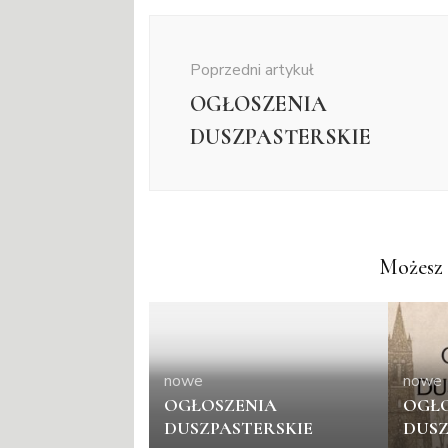
Nawigacja
wpisu
Poprzedni artykuł
OGŁOSZENIA
DUSZPASTERSKIE
Możesz 
nowe
nowe
OGŁOSZENIA
OGŁO
DUSZPASTERSKIE
DUSZ