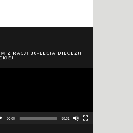
LM Z RACJI 30-LECIA DIECEZJI
CKIEJ
warzacz
eo
00:00
50:31