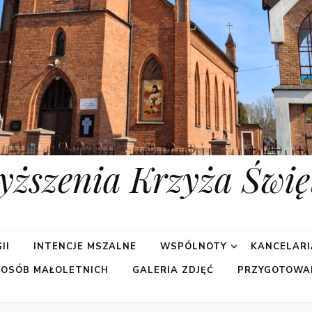
yższenia Krzyża Świę
II
INTENCJE MSZALNE
WSPÓLNOTY
KANCELARI
 OSÓB MAŁOLETNICH
GALERIA ZDJĘĆ
PRZYGOTOWA