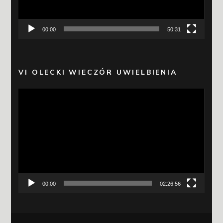
00:00
50:31
VI OLECKI WIECZÓR UWIELBIENIA
Odtwarzacz
video
00:00
02:26:56