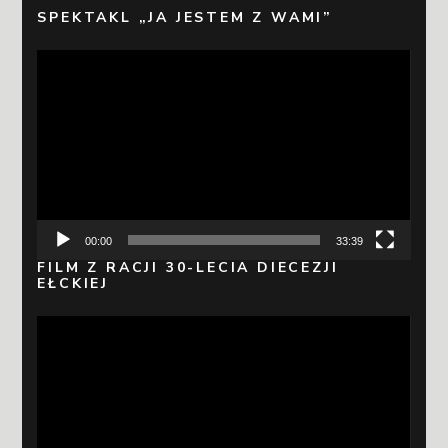
SPEKTAKL „JA JESTEM Z WAMI”
Odtwarzacz
video
00:00
33:39
FILM Z RACJI 30-LECIA DIECEZJI
EŁCKIEJ
Odtwarzacz
video