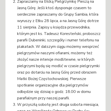
Zapraszamy na Ełcką Pielgrzymkę Pieszą na
Jasną Górę. Jeśli ktoś dysponuje czasem to
serdecznie zapraszamy do Grupy Sambia, która
wyruszy z Ełku 28 lipca, a na Jasną Górę dotrze
11 sierpnia. Zapisy u księdza przewodnika,
którym jest ks. Tadeusz Koresteński, proboszcz
parafii Dubeninki, szczegóły i numer telefonu na
plakatach. W dalszym ciągu możemy wesprzeć
pielgrzymów naszymi ofiarami, możemy też
złożyć nasze intencje modlitewne, w których
pielgrzymi będą się modlić w czasie pielgrzymki
oraz po dotarciu na Jasną Górę przed obrazem
Matki Bożej Częstochowskiej. Pierwsze
spotkanie organizacyjne dla pielgrzymów
odbędzie się dzisiaj o godz. 18.00 w domu
parafialnym przy naszej parafii.
W przyszłą sobotę jest druga sobota miesiąca,
wraz ze Wspólnotą Odnowy w Duchu św.