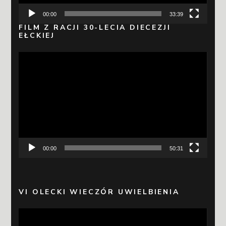
00:00
33:39
FILM Z RACJI 30-LECIA DIECEZJI
EŁCKIEJ
Odtwarzacz
video
00:00
50:31
VI OLECKI WIECZÓR UWIELBIENIA
Odtwarzacz