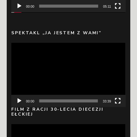
00:00
05:11
SPEKTAKL „JA JESTEM Z WAMI”
Odtwarzacz
video
00:00
33:39
FILM Z RACJI 30-LECIA DIECEZJI
EŁCKIEJ
Odtwarzacz
video