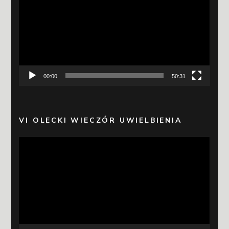
00:00
50:31
VI OLECKI WIECZÓR UWIELBIENIA
Odtwarzacz
video