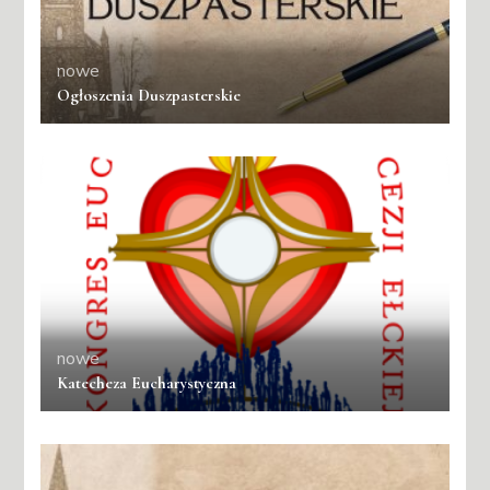
nowe
Ogłoszenia Duszpasterskie
nowe
Katecheza Eucharystyczna