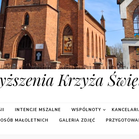
yższenia Krzyża Świę
II
INTENCJE MSZALNE
WSPÓLNOTY
KANCELARI
 OSÓB MAŁOLETNICH
GALERIA ZDJĘĆ
PRZYGOTOWA