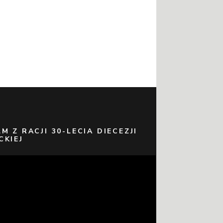
LM Z RACJI 30-LECIA DIECEZJI
CKIEJ
warzacz
eo