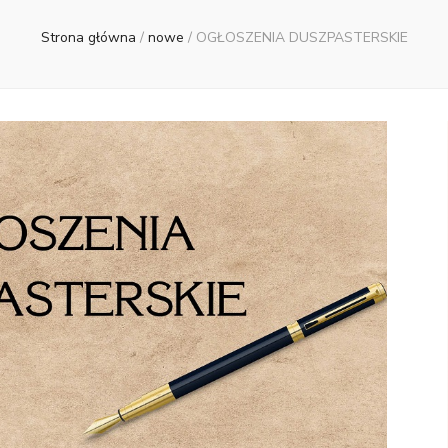
Strona główna
/
nowe
/
OGŁOSZENIA DUSZPASTERSKIE