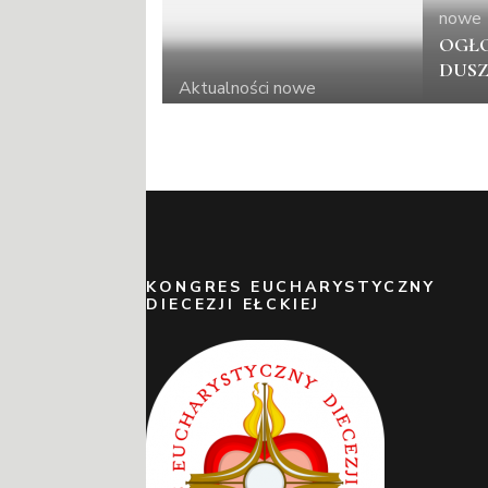
nowe
OGŁO
DUSZ
Aktualności
nowe
KONGRES EUCHARYSTYCZNY
DIECEZJI EŁCKIEJ