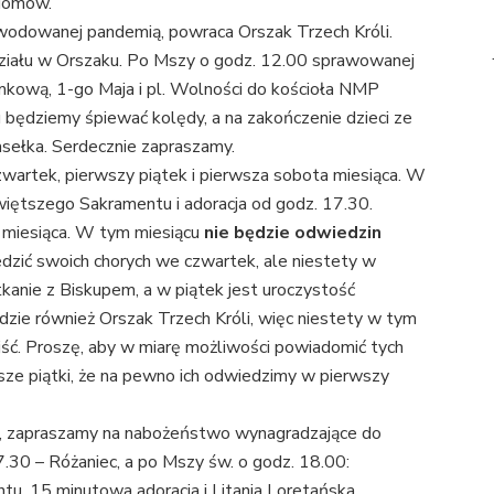
 domów.
owodowanej pandemią, powraca Orszak Trzech Króli.
ziału w Orszaku. Po Mszy o godz. 12.00 sprawowanej
mkową, 1-go Maja i pl. Wolności do kościoła NMP
 będziemy śpiewać kolędy, a na zakończenie dzieci ze
sełka. Serdecznie zapraszamy.
wartek, pierwszy piątek i pierwsza sobota miesiąca. W
iętszego Sakramentu i adoracja od godz. 17.30.
k miesiąca. W tym miesiącu
nie będzie odwiedzin
edzić swoich chorych we czwartek, ale niestety w
anie z Biskupem, a w piątek jest uroczystość
dzie również Orszak Trzech Króli, więc niestety w tym
jść. Proszę, aby w miarę możliwości powiadomić tych
ze piątki, że na pewno ich odwiedzimy w pierwszy
a, zapraszamy na nabożeństwo wynagradzające do
30 – Różaniec, a po Mszy św. o godz. 18.00:
, 15 minutowa adoracja i Litania Loretańska.