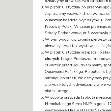
oznaczymy drzwi naszych katolickich
W piątek 6 stycznia, po przerwie sp
Zapraszamy wszystkich do wzięcia ud
w naszym kościele, wyruszymy ul. Za
Królowej Polski. W czasie przemarszu
Szkoły Podstawowej nr 3 wystawią ja
W tym tygodniu przypada pierwszy cz
pierwszy czwartek wystawienie Najśw
W piątek 6 stycznia przypada I piąte
chorych
. Ksiądz Proboszcz miał odwi
czwartek przed południem mamy spotk
Objawienia Pańskiego. Po południu bę
miesiącu po prostu nie damy rady przy
chorych, których odwiedzamy w pierws
piątek lutego.
W sobotę przypada I sobota miesiąc
Niepokalanego Serca NMP: o godz. 17.
wystawienie Najświętszego Sakramentu