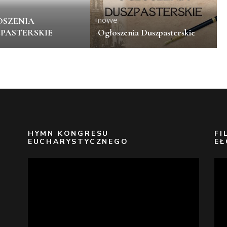
nowe
SZENIA
PASTERSKIE
Ogłoszenia Duszpasterskie
HYMN KONGRESU
FI
EUCHARYSTYCZNEGO
EŁ
Odtwarzacz
Odt
video
vid