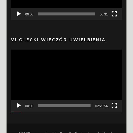
00:00
50:31
VI OLECKI WIECZÓR UWIELBIENIA
Odtwarzacz
video
00:00
02:26:56