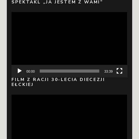
SPEKTAKL „JA JESTEM Z WAMI”
Odtwarzacz
video
00:00
33:39
FILM Z RACJI 30-LECIA DIECEZJI
EŁCKIEJ
Odtwarzacz
video