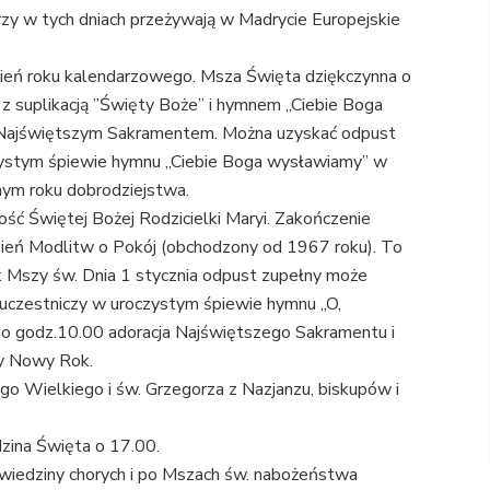
rzy w tych dniach przeżywają w Madrycie Europejskie
 dzień roku kalendarzowego. Msza Święta dziękczynna o
 suplikacją ”Święty Boże” i hymnem „Ciebie Boga
Najświętszym Sakramentem. Można uzyskać odpust
zystym śpiewie hymnu „Ciebie Boga wysławiamy” w
nym roku dobrodziejstwa.
ść Świętej Bożej Rodzicielki Maryi. Zakończenie
ień Modlitw o Pokój (obchodzony od 1967 roku). To
k Mszy św. Dnia 1 stycznia odpust zupełny może
 uczestniczy w uroczystym śpiewie hymnu „O,
. o godz.10.00 adoracja Najświętszego Sakramentu i
ły Nowy Rok.
go Wielkiego i św. Grzegorza z Nazjanzu, biskupów i
dzina Święta o 17.00.
dwiedziny chorych i po Mszach św. nabożeństwa