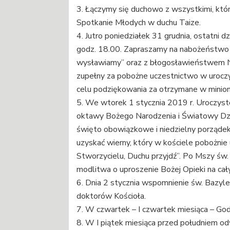
3. Łączymy się duchowo z wszystkimi, któ
Spotkanie Młodych w duchu Taize.
4. Jutro poniedziałek 31 grudnia, ostatni
godz. 18.00. Zapraszamy na nabożeństwo z
wysławiamy” oraz z błogosławieństwem 
zupełny za pobożne uczestnictwo w uroc
celu podziękowania za otrzymane w minio
5. We wtorek 1 stycznia 2019 r. Uroczysto
oktawy Bożego Narodzenia i Światowy Dz
święto obowiązkowe i niedzielny porząde
uzyskać wierny, który w kościele pobożnie
Stworzycielu, Duchu przyjdź”. Po Mszy św
modlitwa o uproszenie Bożej Opieki na ca
6. Dnia 2 stycznia wspomnienie św. Bazyle
doktorów Kościoła.
7. W czwartek – I czwartek miesiąca – Go
8. W I piątek miesiąca przed południem o