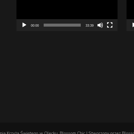
00:00
33:39
nia Krzyża Świętego w Olecku
.
Blossom Chic | Stworzony przez
Bloss