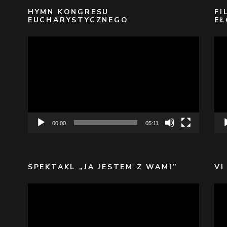
HYMN KONGRESU
FI
EUCHARYSTYCZNEGO
EŁ
Odtwarzacz
Odt
video
vid
00:00
05:11
SPEKTAKL „JA JESTEM Z WAMI”
VI
Odtwarzacz
Odt
video
vid