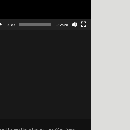
00:00
02:26:56
om Themes
.Napędzane przez
WordPress
.