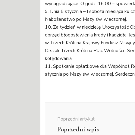
wynagradzające. O godz. 16.00 – spowiedź 
9. Dnia 5 stycznia – I sobota miesiąca ku 
Nabożeństwo po Mszy św. wieczornej.
10. Za tydzień w niedzielę Uroczystość Ob
obrzęd błogosławienia kredy i kadzidła. Jes
w Trzech Króli na Krajowy Fundusz Misyjn
Orszak Trzech Króli na Plac Wolności . S
kolędowania.
11. Spotkanie opłatkowe dla Wspólnot Ró
stycznia po Mszy św. wieczornej. Serdeczn
Nawigacja
wpisu
Poprzedni artykuł
Poprzedni wpis