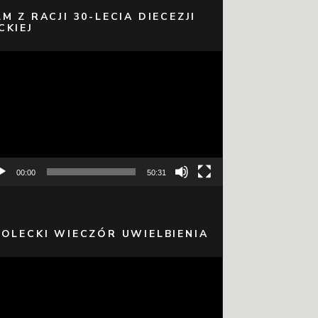
LM Z RACJI 30-LECIA DIECEZJI
CKIEJ
warzacz
eo
00:00
50:31
 OLECKI WIECZÓR UWIELBIENIA
warzacz
eo