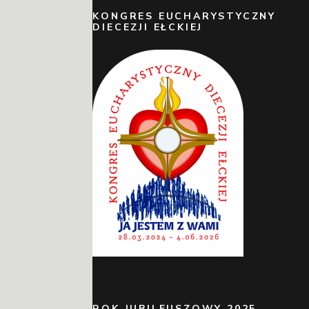
KONGRES EUCHARYSTYCZNY
DIECEZJI EŁCKIEJ
ROK JUBILEUSZOWY 2025