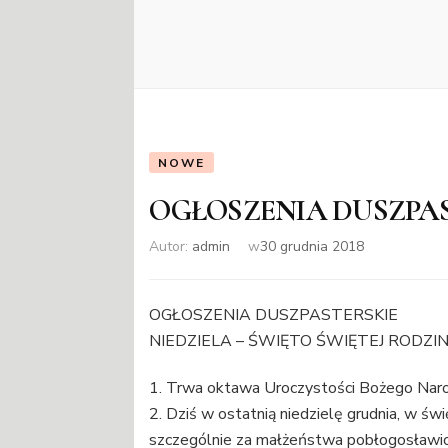
NOWE
OGŁOSZENIA DUSZPA
Autor:
admin
w
30 grudnia 2018
OGŁOSZENIA DUSZPASTERSKIE
NIEDZIELA – ŚWIĘTO ŚWIĘTEJ RODZINY
1. Trwa oktawa Uroczystości Bożego Naro
2. Dziś w ostatnią niedzielę grudnia, w św
szczególnie za małżeństwa pobłogosławio