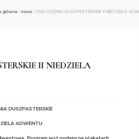
a główna
/
nowe
/
OGŁOSZENIA DUSZPASTERSKIE II NIEDZIELA AD
ERSKIE II NIEDZIELA
IA DUSZPASTERSKIE
EDZIELA ADWENTU
adwentowe. Program jest podany na plakatach.