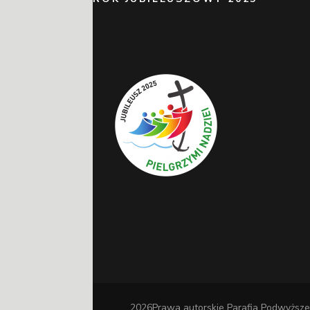
2026Prawa autorskie
Parafia Podwyższe