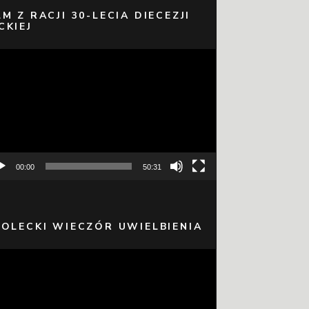
LM Z RACJI 30-LECIA DIECEZJI
CKIEJ
warzacz
eo
00:00
50:31
 OLECKI WIECZÓR UWIELBIENIA
warzacz
eo