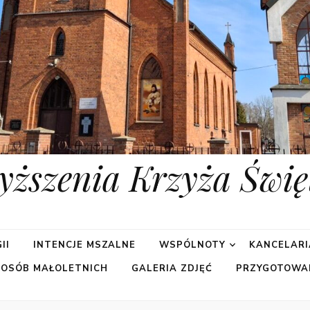
yższenia Krzyża Świę
II
INTENCJE MSZALNE
WSPÓLNOTY
KANCELARI
 OSÓB MAŁOLETNICH
GALERIA ZDJĘĆ
PRZYGOTOWA