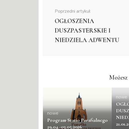
wpisu
Poprzedni artykuł
OGŁOSZENIA
DUSZPASTERSKIE I
NIEDZIELA ADWENTU
Możesz 
nowe
OGŁO
DUSZ
nowe
NIED
Program Statio Parafialnego
21.01.
29.04.-03.05.2026