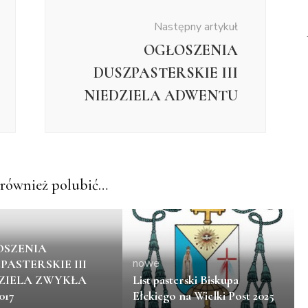
Następny artykuł
OGŁOSZENIA
DUSZPASTERSKIE III
NIEDZIELA ADWENTU
również polubić…
SZENIA
nowe
PASTERSKIE III
ZIELA ZWYKŁA
List pasterski Biskupa
2017
Ełckiego na Wielki Post 2025