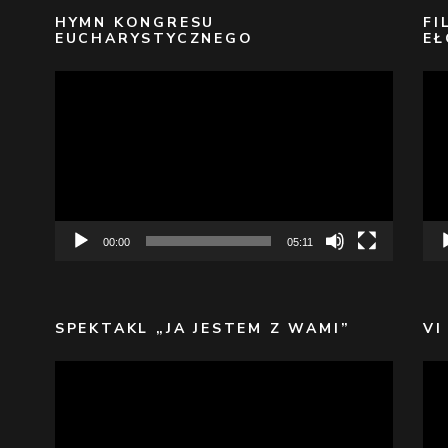
HYMN KONGRESU
FI
EUCHARYSTYCZNEGO
EŁ
Odtwarzacz
Odt
video
vid
00:00
05:11
SPEKTAKL „JA JESTEM Z WAMI”
VI
Odtwarzacz
Odt
video
vid