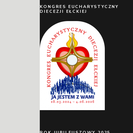
KONGRES EUCHARYSTYCZNY
DIECEZJI EŁCKIEJ
ROK JUBILEUSZOWY 2025