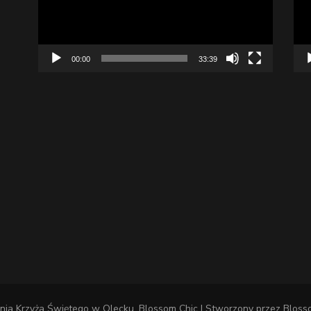
00:00
33:39
nia Krzyża Świętego w Olecku
.
Blossom Chic | Stworzony przez
Bloss