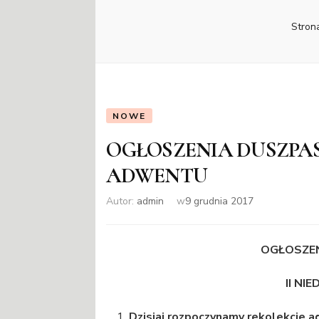
Stron
NOWE
OGŁOSZENIA DUSZPAST
ADWENTU
Autor:
admin
w
9 grudnia 2017
OGŁOSZEN
II NI
Dzisiaj rozpoczynamy rekolekcje 