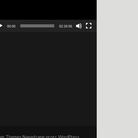
00:00
02:26:56
om Themes
.Napędzane przez
WordPress
.