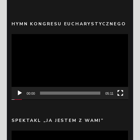
HYMN KONGRESU EUCHARYSTYCZNEGO
Odtwarzacz
video
00:00
05:11
SPEKTAKL „JA JESTEM Z WAMI”
Odtwarzacz