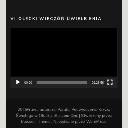
VI OLECKI WIECZÓR UWIELBIENIA
Odtwarzacz
video
00:00
02:26:56
2026Prawa autorskie
Parafia Podwyższenia Krzyża
Świętego w Olecku
.
Blossom Chic | Stworzony przez
Blossom Themes
.Napędzane przez
WordPress
.