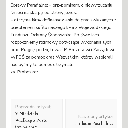
Sprawy Parafialne: – przypominam, o niewyrzucaniu
śmieci na skarpę od strony jeziora
– otrzymaliśmy dofinansowanie do prac związanych z
ociepleniem sufitu naszego k-ła z Wojewódzkiego
Funduszu Ochrony Środowiska. Po Świętach
rozpoczniemy rozmowy dotyczące wykonania tych
prac. Pragnę podziękować P. Prezesowi i Zarządowi
WFOŚ za pomoc oraz Wszystkim, którzy wspierali
nas byśmy tę pomoc otrzymali.
ks. Proboszcz
Nawigacja
Poprzedni artykuł
wpisu
V Niedziela
Następny artykuł
Wielkiego Postu
Triduum Paschalne:
(02.04.2017 –