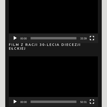
video
00:00
33:39
FILM Z RACJI 30-LECIA DIECEZJI
EŁCKIEJ
Odtwarzacz
video
00:00
50:31