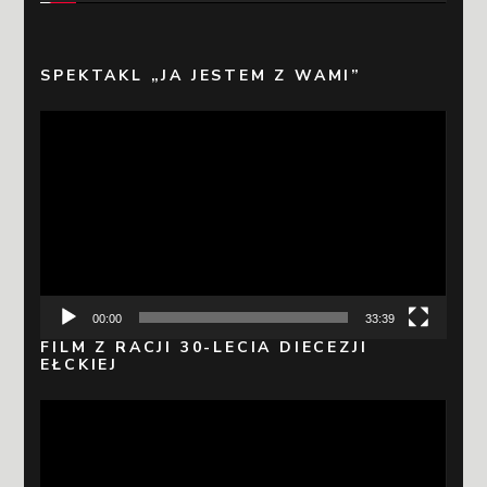
SPEKTAKL „JA JESTEM Z WAMI”
Odtwarzacz
video
00:00
33:39
FILM Z RACJI 30-LECIA DIECEZJI
EŁCKIEJ
Odtwarzacz
video