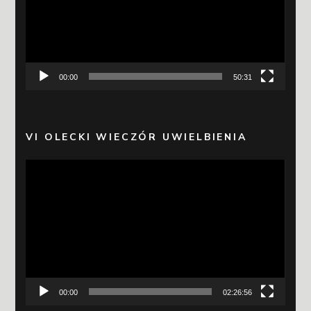
00:00
50:31
VI OLECKI WIECZÓR UWIELBIENIA
Odtwarzacz
video
00:00
02:26:56