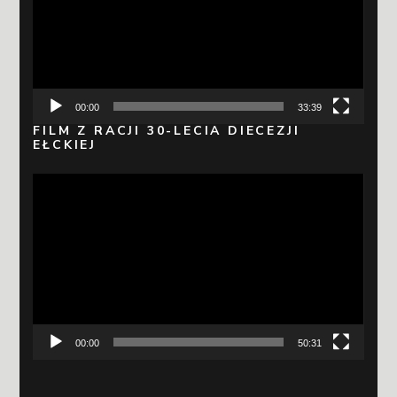
00:00
33:39
FILM Z RACJI 30-LECIA DIECEZJI
EŁCKIEJ
Odtwarzacz
video
00:00
50:31