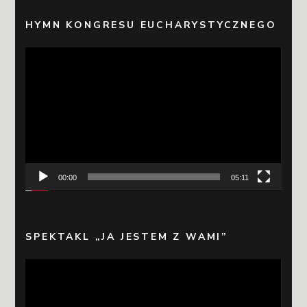
HYMN KONGRESU EUCHARYSTYCZNEGO
Odtwarzacz
video
00:00
05:11
SPEKTAKL „JA JESTEM Z WAMI”
Odtwarzacz
video