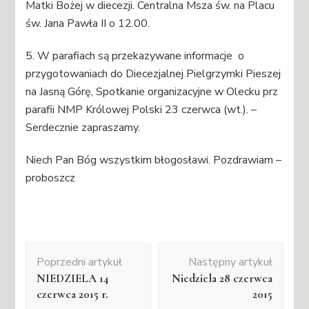
Matki Bożej w diecezji. Centralna Msza św. na Placu
św. Jana Pawła II o 12.00.
5. W parafiach są przekazywane informacje o
przygotowaniach do Diecezjalnej Pielgrzymki Pieszej
na Jasną Górę, Spotkanie organizacyjne w Olecku prz
parafii NMP Królowej Polski 23 czerwca (wt.). –
Serdecznie zapraszamy.
Niech Pan Bóg wszystkim błogosławi. Pozdrawiam –
proboszcz
Nawigacja
Poprzedni artykuł
Następny artykuł
wpisu
NIEDZIELA 14
Niedziela 28 czerwca
czerwca 2015 r.
2015