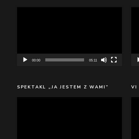
Odtwarzacz
Odt
video
vid
00:00
05:11
SPEKTAKL „JA JESTEM Z WAMI”
VI
Odtwarzacz
Odt
video
vid