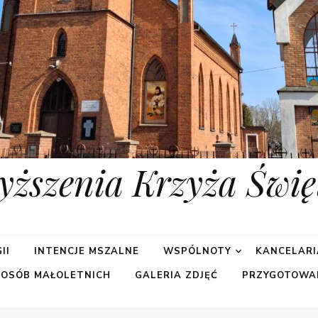
yższenia Krzyża Świę
II
INTENCJE MSZALNE
WSPÓLNOTY
KANCELARI
 OSÓB MAŁOLETNICH
GALERIA ZDJĘĆ
PRZYGOTOWA