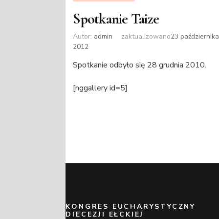
Spotkanie Taize
Autor:
admin
zaktualizowano
23 październik
2012
Spotkanie odbyło się 28 grudnia 2010.
[nggallery id=5]
KONGRES EUCHARYSTYCZNY
DIECEZJI EŁCKIEJ