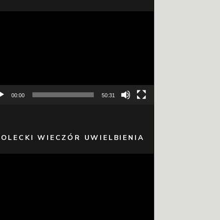
warzacz
eo
00:00
50:31
 OLECKI WIECZÓR UWIELBIENIA
warzacz
eo