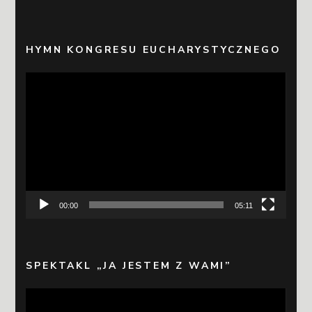
HYMN KONGRESU EUCHARYSTYCZNEGO
Odtwarzacz
video
00:00
05:11
SPEKTAKL „JA JESTEM Z WAMI”
Odtwarzacz