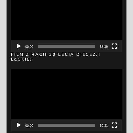
video
00:00
33:39
FILM Z RACJI 30-LECIA DIECEZJI
EŁCKIEJ
Odtwarzacz
video
00:00
50:31