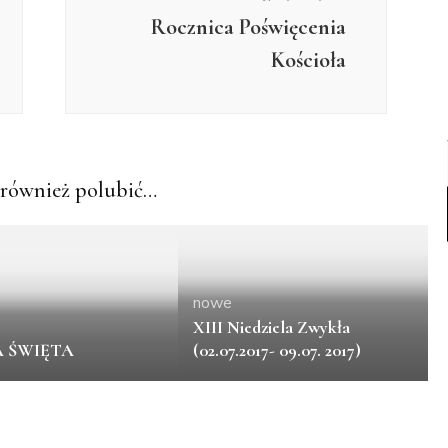
Rocznica Poświęcenia
Kościoła
również polubić…
nowe
XIII Niedziela Zwykła
A ŚWIĘTA
(02.07.2017- 09.07. 2017)