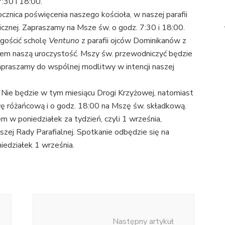
:30 i 18:00.
znica poświęcenia naszego kościoła, w naszej parafii
gicznej. Zapraszamy na Msze św. o godz. 7:30 i 18:00.
gościć scholę
Ventuno
z parafii ojców Dominikanów z
wem naszą uroczystość. Mszy św. przewodniczyć będzie
zapraszamy do wspólnej modlitwy w intencji naszej
. Nie będzie w tym miesiącu Drogi Krzyżowej, natomiast
ę różańcową i o godz. 18:00 na Mszę św. składkową.
 w poniedziałek za tydzień, czyli 1 września,
zej Rady Parafialnej. Spotkanie odbędzie się na
iedziałek 1 września.
Następny artykuł