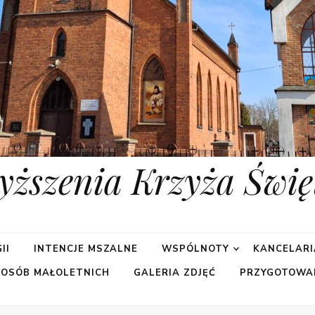
yższenia Krzyża Świę
II
INTENCJE MSZALNE
WSPÓLNOTY
KANCELARI
 OSÓB MAŁOLETNICH
GALERIA ZDJĘĆ
PRZYGOTOWA