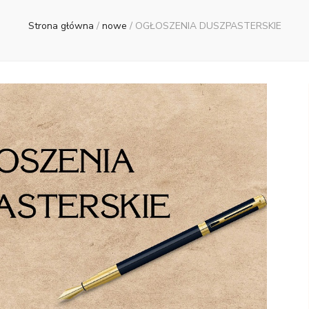
Strona główna
/
nowe
/
OGŁOSZENIA DUSZPASTERSKIE