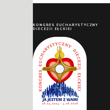
KONGRES EUCHARYSTYCZNY
DIECEZJI EŁCKIEJ