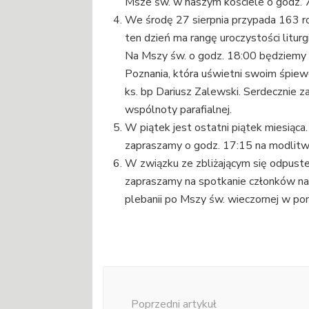
Msze św. w naszym kościele o godz. 7
We środę 27 sierpnia przypada 163 roc
ten dzień ma rangę uroczystości litur
Na Mszy św. o godz. 18:00 będziemy 
Poznania, która uświetni swoim śpie
ks. bp Dariusz Zalewski. Serdecznie 
wspólnoty parafialnej.
W piątek jest ostatni piątek miesiąca
zapraszamy o godz. 17:15 na modlitw
W związku ze zbliżającym się odpustem
zapraszamy na spotkanie członków nas
plebanii po Mszy św. wieczornej w pon
Nawigacja
wpisu
Poprzedni artykuł