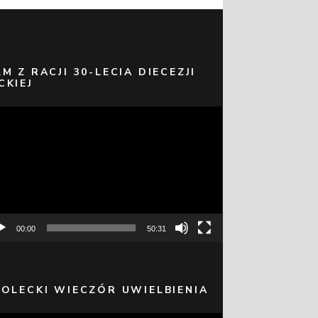
LM Z RACJI 30-LECIA DIECEZJI
CKIEJ
warzacz
eo
00:00
50:31
 OLECKI WIECZÓR UWIELBIENIA