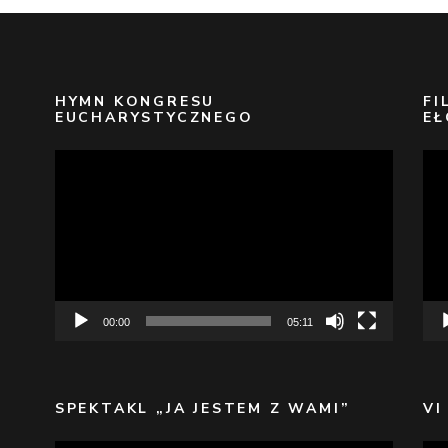
HYMN KONGRESU
FI
EUCHARYSTYCZNEGO
EŁ
Odtwarzacz
Odt
video
vid
00:00
05:11
SPEKTAKL „JA JESTEM Z WAMI”
VI