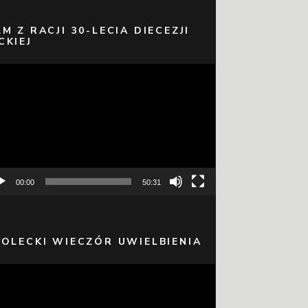
LM Z RACJI 30-LECIA DIECEZJI
CKIEJ
warzacz
eo
00:00
50:31
 OLECKI WIECZÓR UWIELBIENIA
warzacz
eo