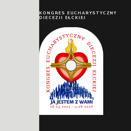
KONGRES EUCHARYSTYCZNY
DIECEZJI EŁCKIEJ