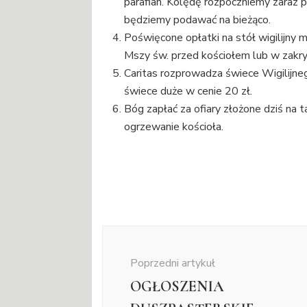
parafian. Kolędę rozpoczniemy zaraz p
będziemy podawać na bieżąco.
Poświęcone opłatki na stół wigilijny m
Mszy św. przed kościołem lub w zakrys
Caritas rozprowadza świece Wigilijne
świece duże w cenie 20 zł.
Bóg zapłać za ofiary złożone dziś na 
ogrzewanie kościoła.
Nawigacja
wpisu
Poprzedni artykuł
OGŁOSZENIA