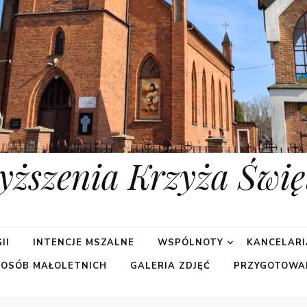
yższenia Krzyża Świę
II
INTENCJE MSZALNE
WSPÓLNOTY
KANCELARI
 OSÓB MAŁOLETNICH
GALERIA ZDJĘĆ
PRZYGOTOWA