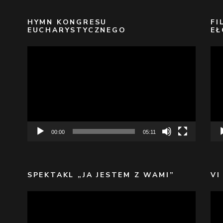
HYMN KONGRESU
FI
EUCHARYSTYCZNEGO
EŁ
Odtwarzacz
Odt
video
vid
00:00
05:11
SPEKTAKL „JA JESTEM Z WAMI”
VI
Odtwarzacz
Odt
video
vid