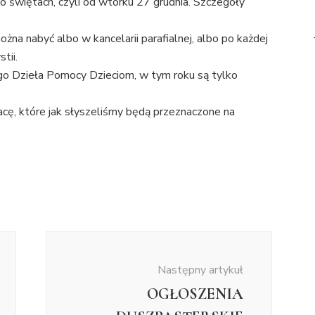
o świętach, czyli od wtorku 27 grudnia. Szczegóły
ożna nabyć albo w kancelarii parafialnej, albo po każdej
tii.
go Dzieła Pomocy Dzieciom, w tym roku są tylko
tacę, które jak słyszeliśmy będą przeznaczone na
Następny artykuł
OGŁOSZENIA