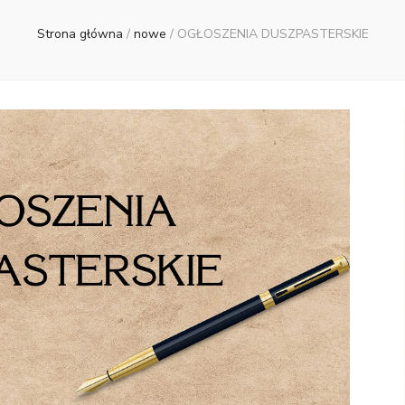
Strona główna
/
nowe
/
OGŁOSZENIA DUSZPASTERSKIE