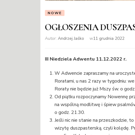
NOWE
OGŁOSZENIA DUSZPA
Autor:
Andrzej Jaśko
w
11 grudnia 2022
III Niedziela Adwentu 11.12.2022 r.
W Adwencie zapraszamy na uroczyste
Roratami, u nas 2 razy w tygodniu: we
Roraty nie będzie już Mszy św. o godz
Od piątku rozpoczynamy Nowennę prz
na wspólną modlitwę i śpiew psalmów 
o godz. 21.30.
Jeśli nic nie stanie na przeszkodzie,
wizytę duszpasterską, czyli kolędę. 