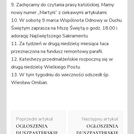
9. Zachęcamy do czytania prasy katolickiej. Mamy
nowy numer „Martyrii” z ciekawymi artykułami.
10. W sobotę 9 marca Wspólnota Odnowy w Duchu
Świętym zaprasza na Mszę Świętą o godz. 18.00 i
adorację Najświętszego Sakramentu.
11. Za tydzień w drugą niedzielę miesiąca taca
przeznaczona na fundusz remontowy parafii.
12. Katechezy przedmałżeńskie rozpoczną się w
drugą niedzielę Wielkiego Postu.
13. W tym tygodniu do wieczności odszedł śp.
Wiesław Omilian.
Nawigacja
Poprzedni artykuł
Następny artykuł
wpisu
OGŁOSZENIA
OGŁOSZENIA
DUSZPASTERSKIE
DUSZPASTERSKIE