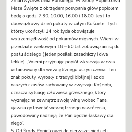
Zmartwychwstania Pańskiego. W Środę Popielcową
Msze Święte z obrzędem posypania głów popiołem
będą o godz. 7.30, 10.00, 16.00 i 18.00. Jest to
obowiązkowy dzień pokuty w całym Kościele. Tych,
którzy ukończyli 14 rok życia obowiązuje
wstrzemięźliwość od pokarmów mięsnych. Wierni w
przedziale wiekowym 18 – 60 lat zobowiązani są do
postu ścisłego ( jeden posiłek zasadniczy i dwa
lekkie). „Wierni przyjmując popiół wkraczają w czas
ustanowiony dla wewnętrznego oczyszczenia. Ten
znak pokuty, wyrosły z tradycji biblijnej i aż do
naszych czasów zachowany w zwyczaju Kościoła,
oznacza sytuację człowieka grzesznego, który
wyznając na zewnątrz swoją winę wobec Pana,
ujawnia gotowość wewnętrznego nawrócenia,
powodowany nadzieją, że Pan będzie łaskawy dla
niego”.
5. Od Środy Popielcowej do pierwszej niedzieli