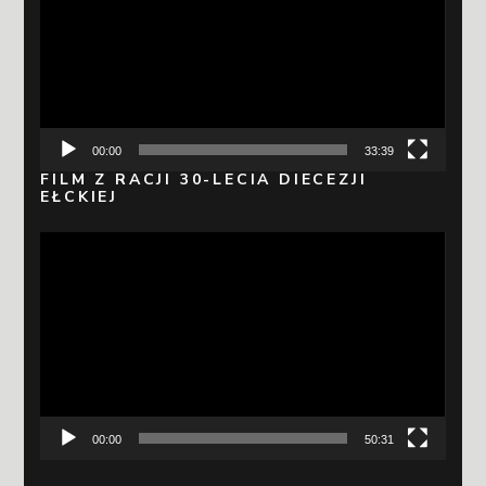
00:00
33:39
FILM Z RACJI 30-LECIA DIECEZJI
EŁCKIEJ
Odtwarzacz
video
00:00
50:31