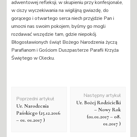
adwentowej refleksji, w skupieniu przy konfesjonale,
w ciszy wyczekiwania na wigilijną gwiazdę, do
gorącego i otwartego serca niech przyjdzie Pan i
umocni nas swoim pokojem, byśmy go mogli
rozdawać wszędzie tam, gdzie niepokój.
Błogosławionych świąt Bożego Narodzenia życzą
Parafianom i Gościom Duszpasterze Parafii Krzyża
Świętego w Olecku.
Nawigacja
Następny artykuł
wpisu
Poprzedni artykuł
Ur. Bożej Rodzicielki
Ur. Narodzenia
– Nowy Rok
Pańskiego (25.12.2016
(01.01.2017 – 08.
– 01. 01.2017 )
01.2017 )