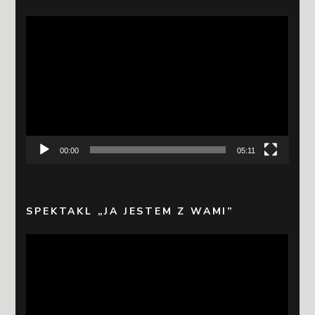
Odtwarzacz
video
00:00
05:11
SPEKTAKL „JA JESTEM Z WAMI”
Odtwarzacz
video