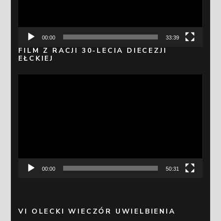
00:00
33:39
FILM Z RACJI 30-LECIA DIECEZJI
EŁCKIEJ
Odtwarzacz
video
00:00
50:31
VI OLECKI WIECZÓR UWIELBIENIA