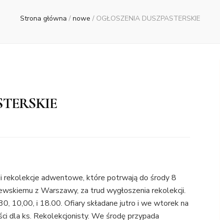
Strona główna
/
nowe
/
OGŁOSZENIA DUSZPASTERSKIE
STERSKIE
ii rekolekcje adwentowe, które potrwają do środy 8
ewskiemu z Warszawy, za trud wygłoszenia rekolekcji.
0, 10,00, i 18.00. Ofiary składane jutro i we wtorek na
i dla ks. Rekolekcjonisty. We środę przypada