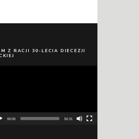
LM Z RACJI 30-LECIA DIECEZJI
CKIEJ
warzacz
eo
00:00
50:31