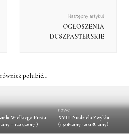
Następny artykuł
OGŁOSZENIA
DUSZPASTERSKIE
również polubić…
nowe
ziela Wielkiego Postu
XVIII Niedziela Zwykła
.2017 – 12.03.2017 )
(13.08.2017- 20.08. 2017)