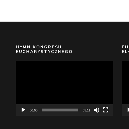
HYMN KONGRESU
FI
EUCHARYSTYCZNEGO
EŁ
Odtwarzacz
Odt
video
vid
00:00
05:11