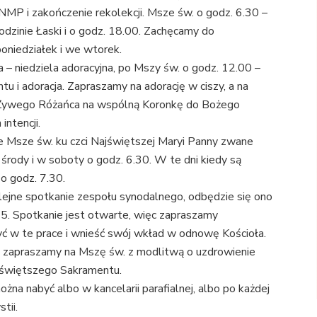
MP i zakończenie rekolekcji. Msze św. o godz. 6.30 –
odzinie Łaski i o godz. 18.00. Zachęcamy do
oniedziałek i we wtorek.
ca – niedziela adoracyjna, po Mszy św. o godz. 12.00 –
 i adoracja. Zapraszamy na adorację w ciszy, a na
Żywego Różańca na wspólną Koronkę do Bożego
intencji.
 Msze św. ku czci Najświętszej Maryi Panny zwane
 środy i w soboty o godz. 6.30. W te dni kiedy są
 o godz. 7.30.
lejne spotkanie zespołu synodalnego, odbędzie się ono
45. Spotkanie jest otwarte, więc zapraszamy
zyć w te prace i wnieść swój wkład w odnowę Kościoła.
, zapraszamy na Mszę św. z modlitwą o uzdrowienie
ajświętszego Sakramentu.
ożna nabyć albo w kancelarii parafialnej, albo po każdej
tii.