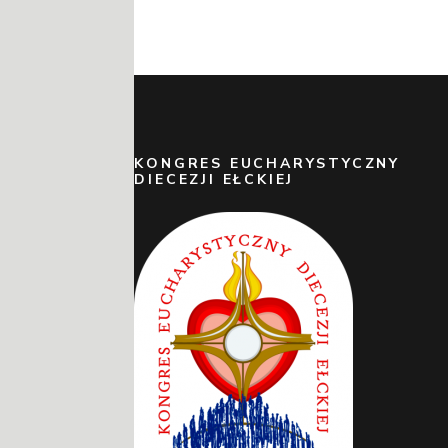
KONGRES EUCHARYSTYCZNY
DIECEZJI EŁCKIEJ