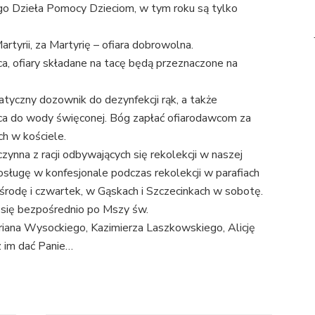
go Dzieła Pomocy Dzieciom, w tym roku są tylko
rtyrii, za Martyrię – ofiara dobrowolna.
ąca, ofiary składane na tacę będą przeznaczone na
atyczny dozownik do dezynfekcji rąk, a także
a do wody święconej. Bóg zapłać ofiarodawcom za
ch w kościele.
zynna z racji odbywających się rekolekcji w naszej
posługę w konfesjonale podczas rekolekcji w parafiach
rodę i czwartek, w Gąskach i Szczecinkach w sobotę.
 się bezpośrednio po Mszy św.
iana Wysockiego, Kazimierza Laszkowskiego, Alicję
 im dać Panie…