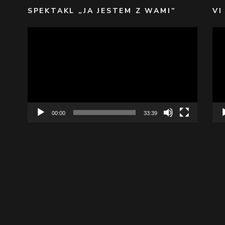
SPEKTAKL „JA JESTEM Z WAMI”
VI
Odtwarzacz
Odt
video
vid
00:00
33:39