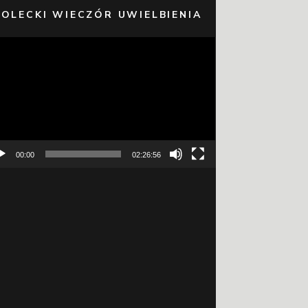
 OLECKI WIECZÓR UWIELBIENIA
warzacz
eo
00:00
02:26:56