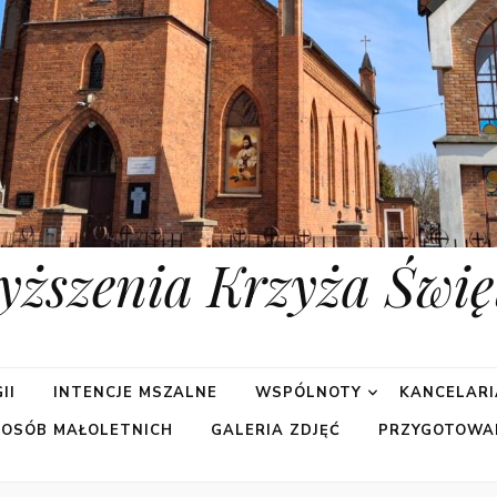
yższenia Krzyża Świę
II
INTENCJE MSZALNE
WSPÓLNOTY
KANCELARI
 OSÓB MAŁOLETNICH
GALERIA ZDJĘĆ
PRZYGOTOWA