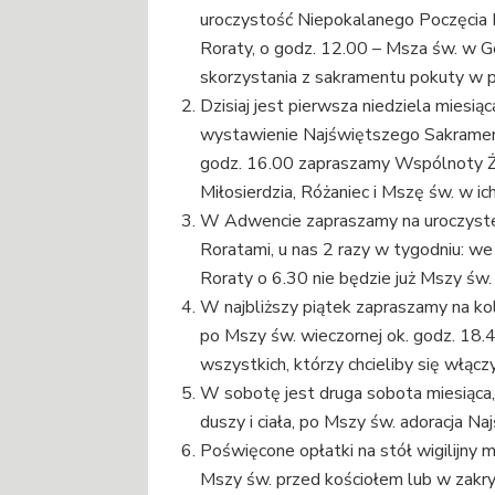
uroczystość Niepokalanego Poczęcia N
Roraty, o godz. 12.00 – Msza św. w G
skorzystania z sakramentu pokuty w p
Dzisiaj jest pierwsza niedziela miesią
wystawienie Najświętszego Sakramentu
godz. 16.00 zapraszamy Wspólnoty 
Miłosierdzia, Różaniec i Mszę św. w ich 
W Adwencie zapraszamy na uroczyste
Roratami, u nas 2 razy w tygodniu: we
Roraty o 6.30 nie będzie już Mszy św.
W najbliższy piątek zapraszamy na ko
po Mszy św. wieczornej ok. godz. 18.
wszystkich, którzy chcieliby się włąc
W sobotę jest druga sobota miesiąca
duszy i ciała, po Mszy św. adoracja N
Poświęcone opłatki na stół wigilijny m
Mszy św. przed kościołem lub w zakrys