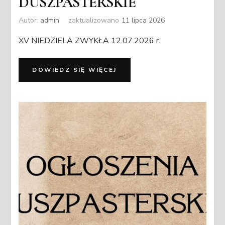
DUSZPASTERSKIE
Autor:
admin
zaktualizowano
11 lipca 2026
XV NIEDZIELA ZWYKŁA 12.07.2026 r.
DOWIEDZ SIĘ WIĘCEJ