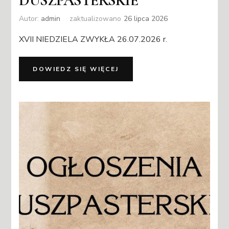
DUSZPASTERSKIE
Autor:
admin
zaktualizowano
26 lipca 2026
XVII NIEDZIELA ZWYKŁA 26.07.2026 r.
DOWIEDZ SIĘ WIĘCEJ