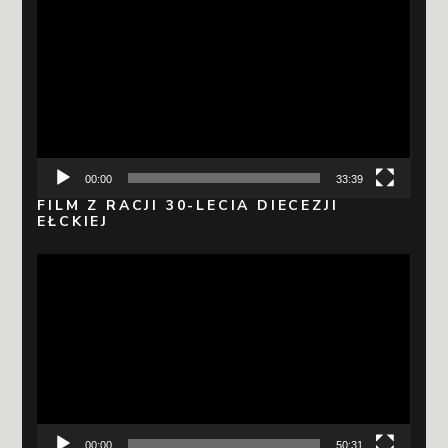
Odtwarzacz
video
00:00
33:39
FILM Z RACJI 30-LECIA DIECEZJI
EŁCKIEJ
Odtwarzacz
video
00:00
50:31