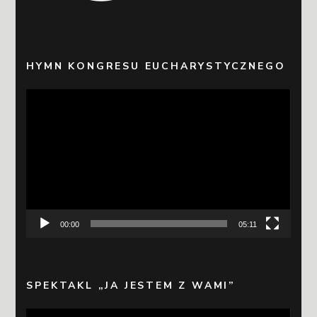
HYMN KONGRESU EUCHARYSTYCZNEGO
Odtwarzacz
video
00:00
05:11
SPEKTAKL „JA JESTEM Z WAMI”