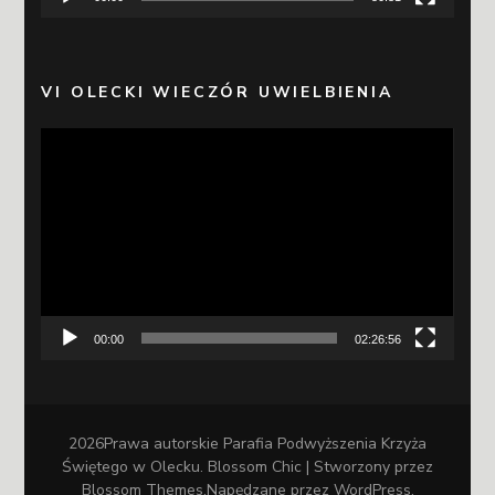
VI OLECKI WIECZÓR UWIELBIENIA
Odtwarzacz
video
00:00
02:26:56
2026Prawa autorskie
Parafia Podwyższenia Krzyża
Świętego w Olecku
.
Blossom Chic | Stworzony przez
Blossom Themes
.Napędzane przez
WordPress
.